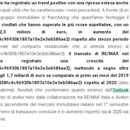
 ha registrato un trend positivo
con una ripresa estesa anche
incipali città che ha caratterizzato i mesi precedenti. A fronte di un
 gruppo immobiliare in franchising che quest’anno festeggia il
risultati che hanno superato le più rosee aspettative, con un
 52,3 milioni di euro, in aumento del
96930b1807a10e2e3eb586ae2} rispetto allo stesso periodo
nerale del comparto residenziale che si attesta intorno al
c4c96930b1807a10e2e3eb586ae2},
il transato di RE/MAX nel
a registrato una crescita del
4c96930b1807a10e2e3eb586ae2}, mettendo a segno oltre
li 1,7 miliardi di euro se comparato ai primi sei mesi del 2019
58fc4c96930b1807a10e2e3eb586ae2} rispetto al 2020
(dato
andemia). Risultati che confermano quanto emerso dall’
Outlook
nto di analisi nato dalla collaborazione tra RE/MAX Italia e Avalon
o ascendente del mercato immobiliare italiano nel 1° semestre
mero di transazioni concluse è in aumento rispetto sia al 2020 sia
ia.