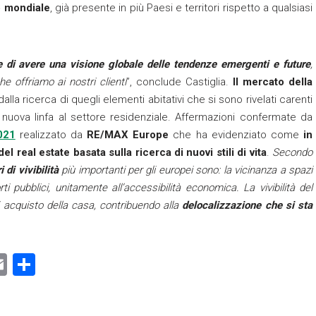
o mondiale
, già presente in più Paesi e territori rispetto a qualsiasi
e di avere una visione globale delle tendenze emergenti e future
,
 offriamo ai nostri clienti
”, conclude Castiglia.
Il mercato della
lla ricerca di quegli elementi abitativi che si sono rivelati carenti
nuova linfa al settore residenziale. Affermazioni confermate da
021
realizzato da
RE/MAX Europe
che ha evidenziato come
in
l real estate basata sulla ricerca di nuovi stili di vita
.
Secondo
 di vivibilità
più importanti per gli europei sono: la vicinanza a spazi
ti pubblici, unitamente all’accessibilità economica. La vivibilità del
i acquisto della casa, contribuendo alla
delocalizzazione che si sta
E
C
m
o
ai
n