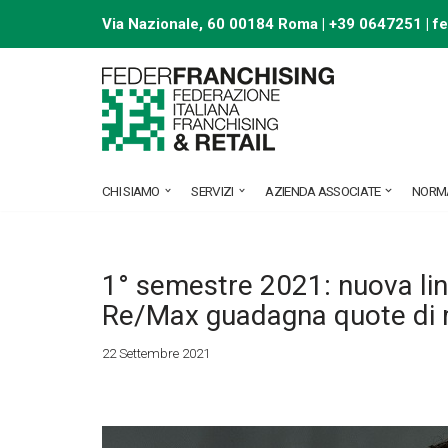
Via Nazionale, 60 00184 Roma | +39 0647251 |
f
Vai
al
contenuto
CHI SIAMO
SERVIZI
AZIENDA ASSOCIATE
NORM
1° semestre 2021: nuova linf
Re/Max guadagna quote di
22 Settembre 2021