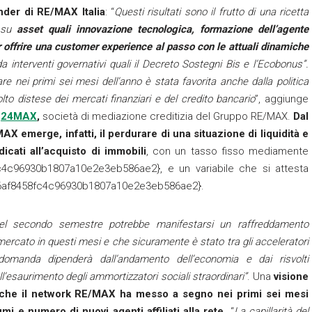
nder di RE/MAX Italia
: “
Questi risultati sono il frutto di una ricetta
a su
asset quali innovazione tecnologica, formazione dell’agente
er offrire una customer experience al passo con le attuali dinamiche
a interventi governativi quali il Decreto Sostegni Bis e l’Ecobonus”.
are nei primi sei mesi dell’anno è stata favorita anche dalla politica
to distese dei mercati finanziari e del credito bancario
”, aggiunge
i
24MAX
,
società di mediazione creditizia del Gruppo RE/MAX.
Dal
MAX
emerge, infatti, il perdurare di una situazione di liquidità e
icati all’acquisto di immobili
, con un tasso fisso mediamente
4c96930b1807a10e2e3eb586ae2}, e un variabile che si attesta
b6af8458fc4c96930b1807a10e2e3eb586ae2}.
el secondo semestre potrebbe manifestarsi un raffreddamento
mercato in questi mesi e che sicuramente è stato tra gli acceleratori
a domanda dipenderà dall’andamento dell’economia e dai risvolti
ll’esaurimento degli ammortizzatori sociali straordinari”
. Una
visione
va che il network RE/MAX ha messo a segno nei primi sei mesi
umi e numero di nuovi agenti affiliati alla rete
. “
La capillarità del