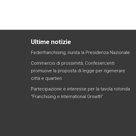
b
er
dI
s
n
e
a
y
o
n
A
g
g
Li
ok
p
er
e
n
p
Ultime notizie
Federfranchising, riunita la Presidenza Nazionale
Commercio di prossimità, Confesercenti
promuove la proposta di legge per rigenerare
città e quartieri
Partecipazione e interesse per la tavola rotonda
“Franchising e International Growth”