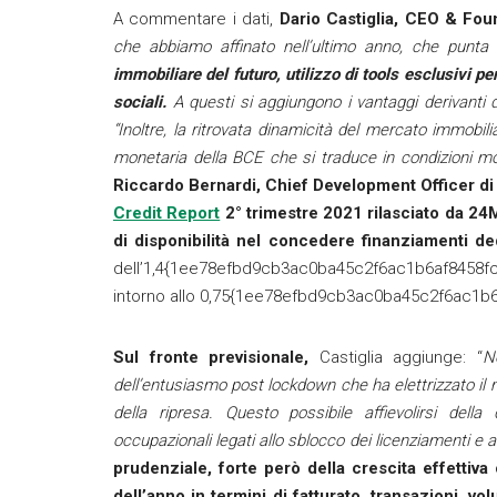
A commentare i dati,
Dario Castiglia, CEO & Fou
che abbiamo affinato nell’ultimo anno, che punt
immobiliare del futuro, utilizzo di tools esclusivi p
sociali.
A questi si aggiungono i vantaggi derivanti d
“Inoltre, la ritrovata dinamicità del mercato immobili
monetaria della BCE che si traduce in condizioni mol
Riccardo Bernardi, Chief Development Officer
d
Credit Report
2° trimestre 2021
rilasciato da
24
di disponibilità nel concedere finanziamenti ded
dell’1,4{1ee78efbd9cb3ac0ba45c2f6ac1b6af8458fc
intorno allo 0,75{1ee78efbd9cb3ac0ba45c2f6ac1
Sul fronte previsionale,
Castiglia aggiunge: “
N
dell’entusiasmo post lockdown che ha elettrizzato il 
della ripresa. Questo possibile affievolirsi dell
occupazionali legati allo sblocco dei licenziamenti e a
prudenziale, forte però della crescita effetti
dell’anno in termini di fatturato, transazioni, vol