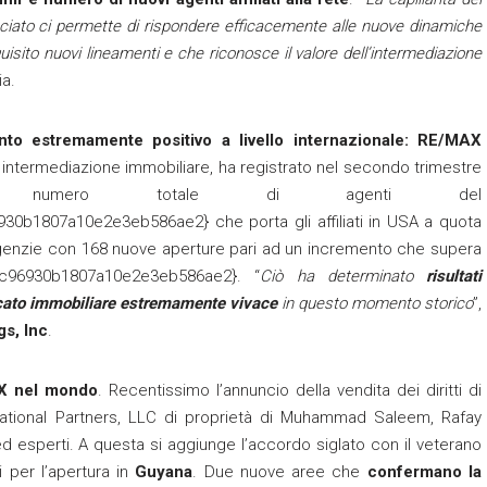
ciato ci permette di rispondere efficacemente alle nuove dinamiche
ito nuovi lineamenti e che riconosce il valore dell’intermediazione
ia.
nto estremamente positivo a livello internazionale:
RE/MAX
 di intermediazione immobiliare, ha registrato nel secondo trimestre
numero totale di agenti del
b1807a10e2e3eb586ae2} che porta gli affiliati in USA a quota
agenzie con 168 nuove aperture pari ad un incremento che supera
4c96930b1807a10e2e3eb586ae2}. “
Ciò ha determinato
risultati
ercato immobiliare estremamente vivace
in questo momento storico
”,
s, Inc
.
AX nel mondo
. Recentissimo l’annuncio della vendita dei diritti di
ational Partners, LLC di proprietà di Muhammad Saleem, Rafay
d esperti. A questa si aggiunge l’accordo siglato con il veterano
 per l’apertura in
Guyana
. Due nuove aree che
confermano la