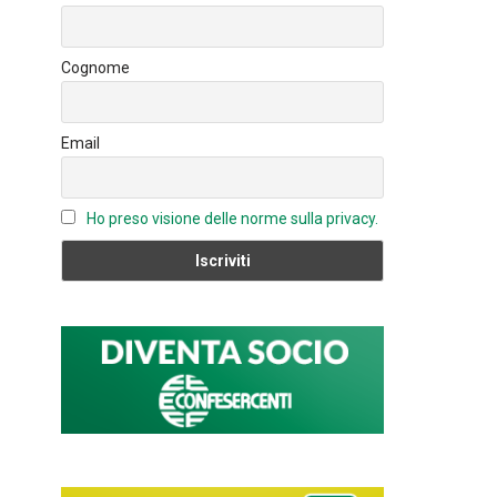
o
n
u
ok
b
Cognome
e
C
Email
h
a
n
Ho preso visione delle norme sulla privacy.
n
el