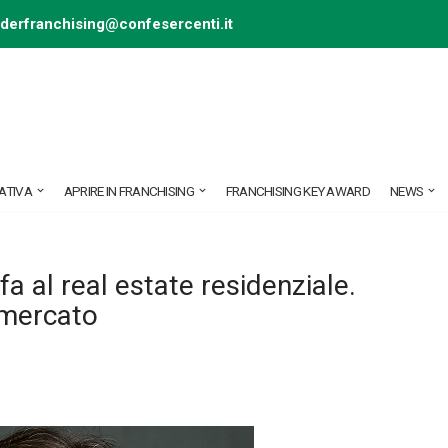
ederfranchising@confesercenti.it
ATIVA
APRIRE IN FRANCHISING
FRANCHISING KEY AWARD
NEWS
a al real estate residenziale.
 mercato