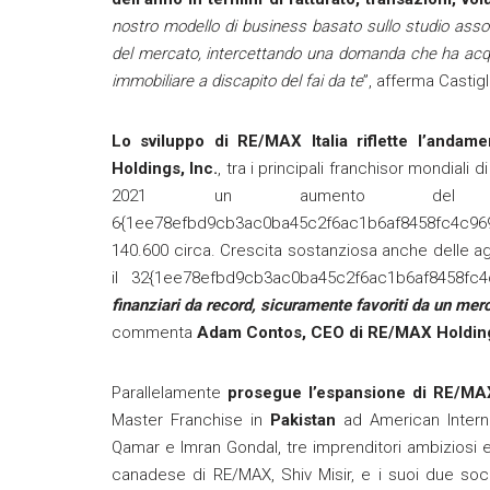
nostro modello di business basato sullo studio asso
del mercato, intercettando una domanda che ha acquis
immobiliare a discapito del fai da te
”, afferma Castigl
Lo sviluppo di RE/MAX Italia riflette l’andame
Holdings, Inc.
, tra i principali franchisor mondiali
2021 un aumento del 
6{1ee78efbd9cb3ac0ba45c2f6ac1b6af8458fc4c96930
140.600 circa. Crescita sostanziosa anche delle 
il 32{1ee78efbd9cb3ac0ba45c2f6ac1b6af8458fc
finanziari da record, sicuramente favoriti da un m
commenta
Adam Contos, CEO di RE/MAX Holding
Parallelamente
prosegue l’espansione di RE/M
Master Franchise in
Pakistan
ad American Intern
Qamar e Imran Gondal, tre imprenditori ambiziosi e
canadese di RE/MAX, Shiv Misir, e i suoi due soci