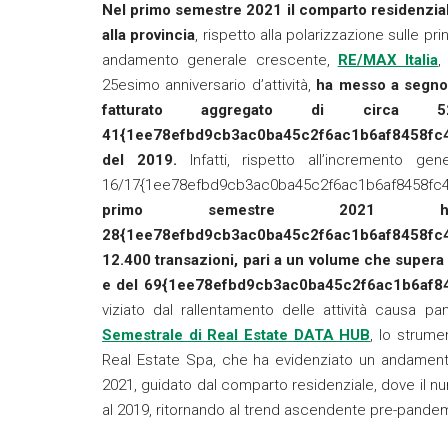
Nel primo semestre 2021 il comparto residenziale
alla provincia
, rispetto alla polarizzazione sulle pr
andamento generale crescente,
RE/MAX Italia
,
25esimo anniversario d’attività,
ha messo a segno 
fatturato aggregato di circa
41{1ee78efbd9cb3ac0ba45c2f6ac1b6af8458fc4c
del 2019.
Infatti, rispetto all’incremento ge
16/17{1ee78efbd9cb3ac0ba45c2f6ac1b6af8458f
primo semestre 2021 h
28{1ee78efbd9cb3ac0ba45c2f6ac1b6af8458fc
12.400 transazioni, pari a un volume che supera g
e del 69{1ee78efbd9cb3ac0ba45c2f6ac1b6af84
viziato dal rallentamento delle attività causa p
Semestrale di Real Estate DATA HUB
, lo strume
Real Estate Spa, che ha evidenziato un andament
2021, guidato dal comparto residenziale, dove il nu
al 2019, ritornando al trend ascendente pre-pandem