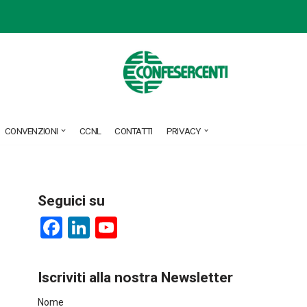
CONVENZIONI
CCNL
CONTATTI
PRIVACY
Seguici su
F
Li
Y
a
nk
o
ce
e
u
Iscriviti alla nostra Newsletter
b
dI
T
Nome