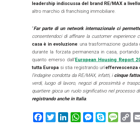
leadership indiscussa del brand RE/MAX a livell
altro marchio di franchising immobiliare.
“
Far parte di un network internazionale ci permett
consentendoci di affinare la customer experience che
casa è in evoluzione
: una trasformazione guidata da
durante la forzata permanenza in casa, portando 
quanto emerso dall’
European Housing Report 2
tutta Europa
si stia registrando un’
effervescenza de
l’indagine condotta da RE/MAX, infatti, i
cinque fattori
verdi, luogo di lavoro, negozi di prossimità e traspor
quartiere gioca un ruolo significativo nel processo d
registrando anche in Italia
.
F
T
Li
W
M
S
M
C
a
wi
nk
h
es
ky
es
o
ce
tt
e
at
se
p
s
p