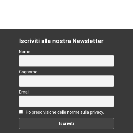
l
di
vi
k
di
Iscriviti alla nostra Newsletter
Nome
Cognome
Email
Ho preso visione delle norme sulla privacy.