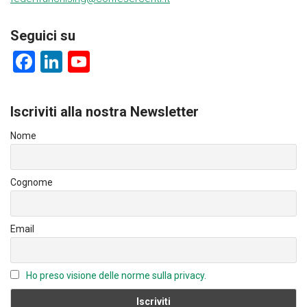
Seguici su
F
Li
Y
a
nk
o
ce
e
u
Iscriviti alla nostra Newsletter
b
dI
T
Nome
o
n
u
ok
b
Cognome
e
C
Email
h
a
n
Ho preso visione delle norme sulla privacy.
n