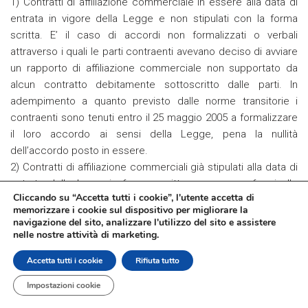
1) Contratti di affiliazione commerciale in essere alla data di
entrata in vigore della Legge e non stipulati con la forma
scritta. E’ il caso di accordi non formalizzati o verbali
attraverso i quali le parti contraenti avevano deciso di avviare
un rapporto di affiliazione commerciale non supportato da
alcun contratto debitamente sottoscritto dalle parti. In
adempimento a quanto previsto dalle norme transitorie i
contraenti sono tenuti entro il 25 maggio 2005 a formalizzare
il loro accordo ai sensi della Legge, pena la nullità
dell’accordo posto in essere.
2) Contratti di affiliazione commerciali già stipulati alla data di
entrata della legge in forma scritta ma non conformi alle
Cliccando su “Accetta tutti i cookie”, l'utente accetta di
prescrizioni legislative. Anche in questo caso, i contraenti
memorizzare i cookie sul dispositivo per migliorare la
entro il 25 maggio 2005 debbono adeguare i loro accordi in
navigazione del sito, analizzare l'utilizzo del sito e assistere
conformità alla disciplina legislativa.
nelle nostre attività di marketing.
3) Contratti di affiliazione commerciali già stipulati alla data di
Accetta tutti i cookie
Rifiuta tutto
entrata in vigore della legge con la forma scritta e già
conformi alle prescrizioni legislativa. Non sono tenuti per
Impostazioni cookie
legge ad alcun adeguamento salvo la volontà delle parti di