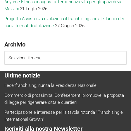
Anytime Fitness inaugura a Terni: nuova vita per gli spazi di via
Mazzini
31 Luglio 2026
Progetto Assistenza rivoluziona il franchising sociale: lancio dei
nuovi format di affiliazione
27 Giugno 2026
Archivio
Ultime notizie
Federfranchising, riunita la Presidenza Nazionale
Commercio di prossimità, Confesercenti promuove la proposta
di legge per rigenerare città e quartieri
Partecipazione e interesse per la tavola rotonda “Franchising e
International Growth”
Iscriviti alla nostra Newsletter