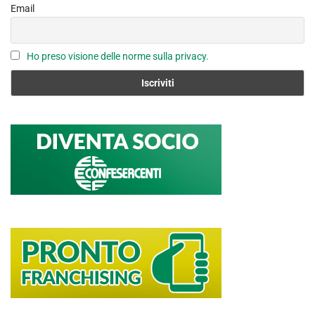
Email
h
a
n
Ho preso visione delle norme sulla privacy.
n
el