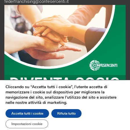
federfranchising@confesercenti.it
Cliccando su “Accetta tutti i cookie”, l'utente accetta di
memorizzare i cookie sul dispositivo per migliorare la
navigazione del sito, analizzare l'utilizzo del sito e assistere
nelle nostre attività di marketing.
F
Li
Y
Accetta tutti i cookie
Rifiuta tutto
a
n
o
Impostazioni cookie
Copyright © All rights reserved. | Sito sviluppato da
dm3