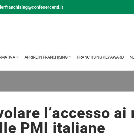
derfranchising@confesercenti.it
RMATIVA
APRIRE IN FRANCHISING
FRANCHISING KEY AWARD
N
olare l’accesso ai
lle PMI italiane