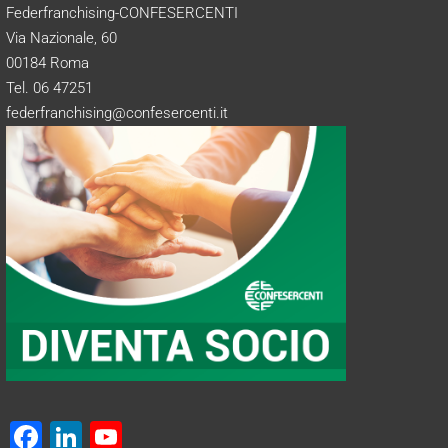
Federfranchising-CONFESERCENTI
Via Nazionale, 60
00184 Roma
Tel. 06 47251
federfranchising@confesercenti.it
F
Li
Y