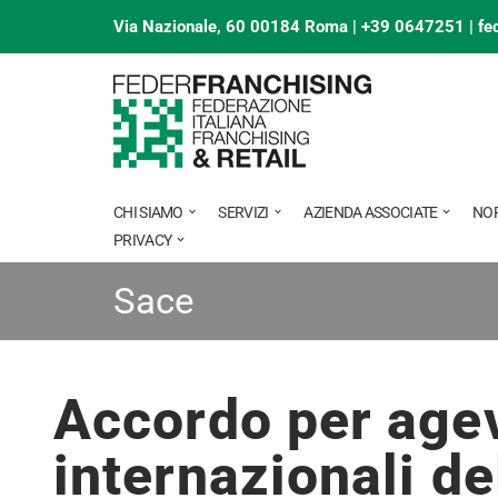
Via Nazionale, 60 00184 Roma | +39 0647251 |
fe
Vai
al
contenuto
CHI SIAMO
SERVIZI
AZIENDA ASSOCIATE
NO
PRIVACY
Sace
Accordo per agev
internazionali de