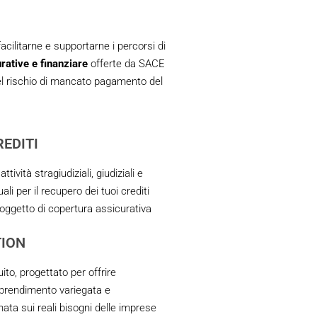
cilitarne e supportarne i percorsi di
rative e finanziare
offerte da SACE
del rischio di mancato pagamento del
EDITI
ttività stragiudiziali, giudiziali e
i per il recupero dei tuoi crediti
 oggetto di copertura assicurativa
TION
ito, progettato per offrire
pprendimento variegata e
nata sui reali bisogni delle imprese