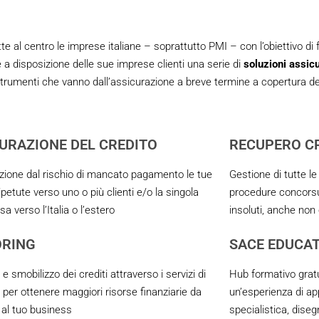
 centro le imprese italiane – soprattutto PMI – con l’obiettivo di fa
a disposizione delle sue imprese clienti una serie di
soluzioni assicu
. Strumenti che vanno dall’assicurazione a breve termine a copertura 
URAZIONE DEL CREDITO
RECUPERO CR
zione dal rischio di mancato pagamento le tue
Gestione di tutte le a
ipetute verso uno o più clienti e/o la singola
procedure concorsual
verso l’Italia o l’estero
insoluti, anche non
ORING
SACE EDUCA
e smobilizzo dei crediti attraverso i servizi di
Hub formativo gratu
 per ottenere maggiori risorse finanziarie da
un’esperienza di a
 al tuo business
specialistica, diseg