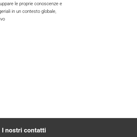
luppare le proprie conoscenze e
iali in un contesto globale,
ivo
I nostri contatti