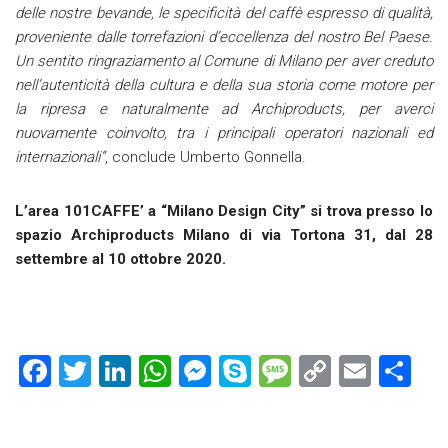
delle nostre bevande, le specificità del caffè espresso di qualità,
proveniente dalle torrefazioni d’eccellenza del nostro Bel Paese.
Un sentito ringraziamento al Comune di Milano per aver creduto
nell’autenticità della cultura e della sua storia come motore per
la ripresa e naturalmente ad Archiproducts, per averci
nuovamente coinvolto, tra i principali operatori nazionali ed
internazionali”
, conclude Umberto Gonnella.
L’area 101CAFFE’ a “Milano Design City” si trova presso lo
spazio Archiproducts Milano di via Tortona 31, dal 28
settembre al 10 ottobre 2020.
F
T
Li
W
M
S
M
C
E
C
a
wi
nk
h
es
ky
es
o
m
o
ce
tt
e
at
se
p
s
p
ai
n