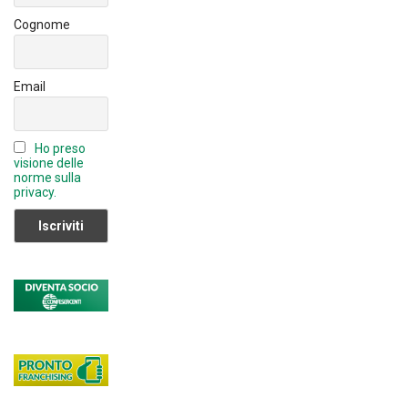
C
Cognome
h
a
Email
n
n
Ho preso
el
visione delle
norme sulla
privacy.