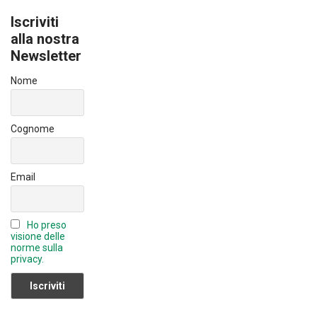
b
dI
u
Iscriviti
o
n
T
alla nostra
ok
Newsletter
u
b
Nome
e
C
Cognome
h
a
Email
n
n
Ho preso
el
visione delle
norme sulla
privacy.