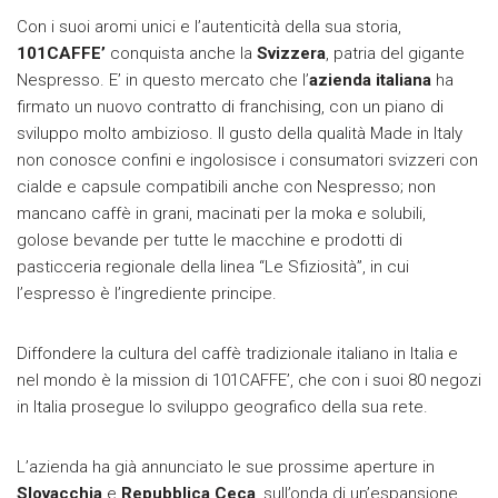
Con i suoi aromi unici e l’autenticità della sua storia,
101CAFFE’
conquista anche la
Svizzera
, patria del gigante
Nespresso. E’ in questo mercato che l’
azienda italiana
ha
firmato un nuovo contratto di franchising, con un piano di
sviluppo molto ambizioso. Il gusto della qualità Made in Italy
non conosce confini e ingolosisce i consumatori svizzeri con
cialde e capsule compatibili anche con Nespresso; non
mancano caffè in grani, macinati per la moka e solubili,
golose bevande per tutte le macchine e prodotti di
pasticceria regionale della linea “Le Sfiziosità”, in cui
l’espresso è l’ingrediente principe.
Diffondere la cultura del caffè tradizionale italiano in Italia e
nel mondo è la mission di 101CAFFE’, che con i suoi 80 negozi
in Italia prosegue lo sviluppo geografico della sua rete.
L’azienda ha già annunciato le sue prossime aperture in
Slovacchia
e
Repubblica Ceca
, sull’onda di un’espansione