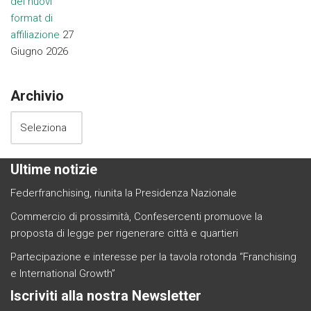
dei nuovi
format di
affiliazione
27
Giugno 2026
Archivio
Ultime notizie
Federfranchising, riunita la Presidenza Nazionale
Commercio di prossimità, Confesercenti promuove la
proposta di legge per rigenerare città e quartieri
Partecipazione e interesse per la tavola rotonda “Franchising
e International Growth”
Iscriviti alla nostra Newsletter