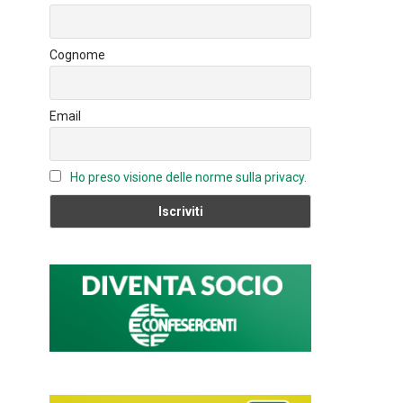
o
n
u
ok
b
Cognome
e
C
Email
h
a
n
Ho preso visione delle norme sulla privacy.
n
el