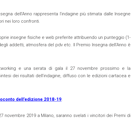
 Insegna dell’Anno rappresenta l’indagine più stimata dalle Insegne
i nei loro confronti.
roprie insegne fisiche e web preferite attribuendo un punteggio (1-
a degli addetti, atmosfera del pdv etc. Il Premio Insegna dell’Anno è
tworking e una serata di gala il 27 novembre prossimo e la
esi dei risultati dell’indagine, diffuso con le edizioni cartacea e
resoconto dell’edizione 2018-19
.
27 novembre 2019 a Milano, saranno svelati i vincitori dei Premi di