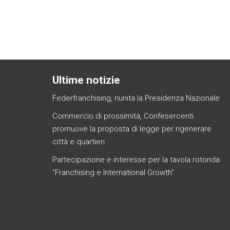
ce
tt
e
at
se
p
s
p
b
er
dI
s
n
e
a
y
o
n
A
g
g
Li
ok
p
er
e
n
p
Ultime notizie
Federfranchising, riunita la Presidenza Nazionale
Commercio di prossimità, Confesercenti
promuove la proposta di legge per rigenerare
città e quartieri
Partecipazione e interesse per la tavola rotonda
“Franchising e International Growth”