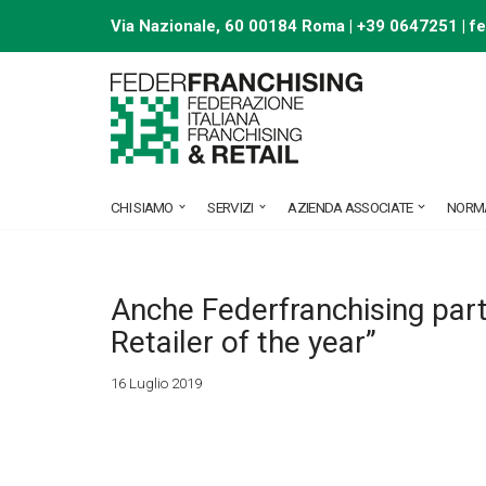
Via Nazionale, 60 00184 Roma | +39 0647251 |
f
Vai
al
contenuto
CHI SIAMO
SERVIZI
AZIENDA ASSOCIATE
NORM
Anche Federfranchising part
Retailer of the year”
16 Luglio 2019