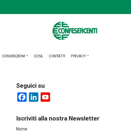
CONVENZIONI
CCNL
CONTATTI
PRIVACY
Seguici su
F
Li
Y
a
nk
o
ce
e
u
Iscriviti alla nostra Newsletter
b
dI
T
Nome