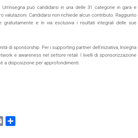
ne. Un’insegna può candidarsi in una delle 31 categorie in gara e
ro valutazioni. Candidarsi non richiede alcun contributo. Raggiunto
 gratuitamente e in via esclusiva i risultati integrali delle sue
nità di sponsorship. Per i supporting partner dell’iniziativa, Insegna
twork e awareness nel settore retail. I livelli di sponsorizzazione
è a disposizione per approfondimenti.
E
C
m
o