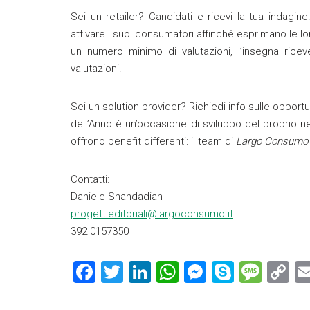
Sei un retailer? Candidati e ricevi la tua indagi
attivare i suoi consumatori affinché esprimano le lo
un numero minimo di valutazioni, l’insegna riceve
valutazioni.
Sei un solution provider? Richiedi info sulle opportu
dell’Anno è un’occasione di sviluppo del proprio ne
offrono benefit differenti: il team di
Largo Consumo
Contatti:
Daniele Shahdadian
progettieditoriali@largoconsumo.it
392 0157350
F
T
Li
W
M
S
M
C
a
wi
nk
h
es
ky
es
o