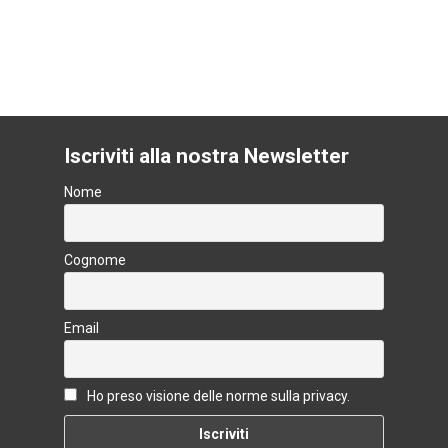
ai
n
l
di
vi
k
di
Iscriviti alla nostra Newsletter
Nome
Cognome
Email
Ho preso visione delle norme sulla privacy.