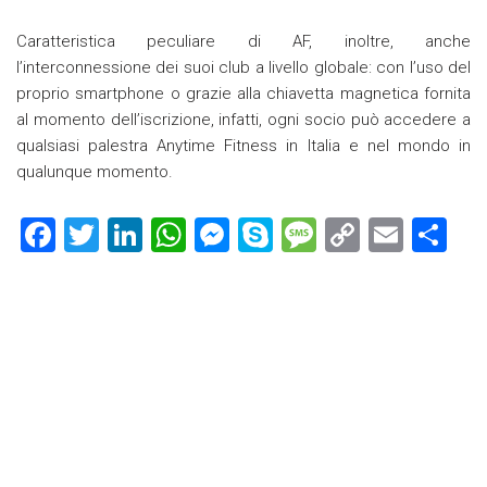
Caratteristica peculiare di AF, inoltre, anche
l’interconnessione dei suoi club a livello globale: con l’uso del
proprio smartphone o grazie alla chiavetta magnetica fornita
al momento dell’iscrizione, infatti, ogni socio può accedere a
qualsiasi palestra Anytime Fitness in Italia e nel mondo in
qualunque momento.
F
T
Li
W
M
S
M
C
E
C
a
wi
nk
h
es
ky
es
o
m
o
ce
tt
e
at
se
p
s
p
ai
n
b
er
dI
s
n
e
a
y
l
di
o
n
A
g
g
Li
vi
ok
p
er
e
nk
di
p