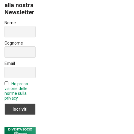
o
n
T
alla nostra
ok
Newsletter
u
b
Nome
e
C
Cognome
h
a
Email
n
n
Ho preso
el
visione delle
norme sulla
privacy.