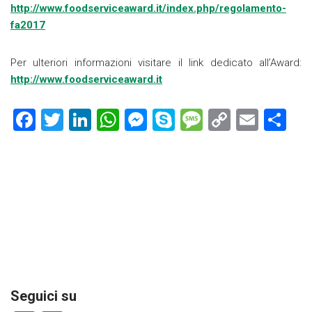
http://www.foodserviceaward.it/index.php/regolamento-
fa2017
Per ulteriori informazioni visitare il link dedicato all’Award:
http://www.foodserviceaward.it
F
T
Li
W
M
S
M
C
E
C
a
wi
nk
h
es
ky
es
o
m
o
ce
tt
e
at
se
p
s
p
ai
n
b
er
dI
s
n
e
a
y
l
di
o
n
A
g
g
Li
vi
ok
p
er
e
nk
di
p
Seguici su