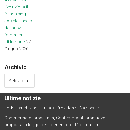
Assistenza
rivoluziona il
franchising
sociale: lancio
dei nuovi
format di
affiliazione
27
Giugno 2026
Archivio
Ultime notizie
Federfranchising, riunita la Presidenza Nazionale
Commercio di prossimità, Confesercenti promuove la
proposta di legge per rigenerare città e quartieri