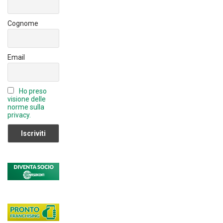
e
C
Cognome
h
a
Email
n
n
Ho preso
el
visione delle
norme sulla
privacy.