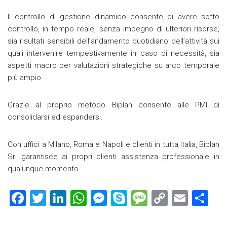
Il controllo di gestione dinamico consente di avere sotto
controllo, in tempo reale, senza impegno di ulteriori risorse,
sia risultati sensibili dell’andamento quotidiano dell’attività sui
quali intervenire tempestivamente in caso di necessità, sia
aspetti macro per valutazioni strategiche su arco temporale
più ampio.
Grazie al proprio metodo Biplan consente alle PMI di
consolidarsi ed espandersi.
Con uffici a Milano, Roma e Napoli e clienti in tutta Italia, Biplan
Srl garantisce ai propri clienti assistenza professionale in
qualunque momento.
F
T
Li
W
M
S
M
C
E
C
a
wi
nk
h
es
ky
es
o
m
o