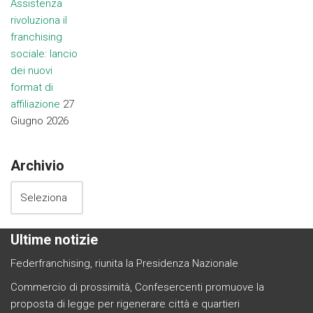
Assistenza
rivoluziona il
franchising
sociale: lancio
dei nuovi
format di
affiliazione
27
Giugno 2026
Archivio
Ultime notizie
Federfranchising, riunita la Presidenza Nazionale
Commercio di prossimità, Confesercenti promuove la
proposta di legge per rigenerare città e quartieri