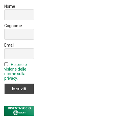
b
Nome
e
C
Cognome
h
a
Email
n
n
Ho preso
el
visione delle
norme sulla
privacy.