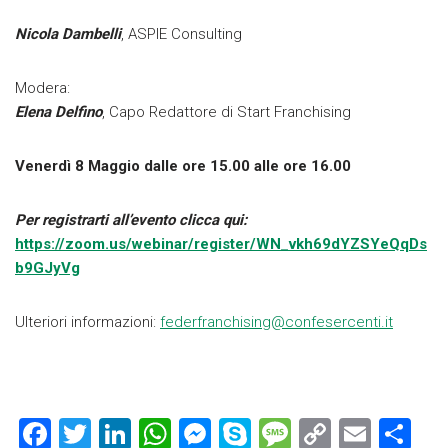
Nicola Dambelli
, ASPIE Consulting
Modera:
Elena Delfino
, Capo Redattore di Start Franchising
Venerdì 8 Maggio dalle ore 15.00 alle ore 16.00
Per registrarti all’evento clicca qui:
https://zoom.us/webinar/register/WN_vkh69dYZSYeQqDs
b9GJyVg
Ulteriori informazioni:
federfranchising@confesercenti.it
F
T
Li
W
M
S
M
C
E
C