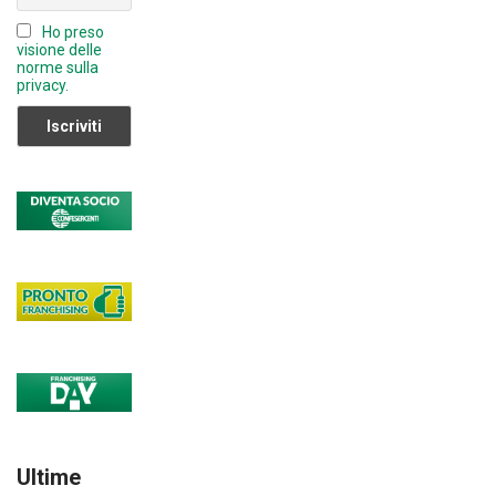
n
Ho preso
el
visione delle
norme sulla
privacy.
Ultime