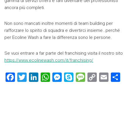
gamma di servizi offerti e farli diventare dei professionisti
ancora più completi.
Non sono mancati inoltre momenti di team building per
rafforzare lo spirito di squadra e divertirci insieme…perché
per Ecoline Wash a fare la differenza sono le persone.
Se vuoi entrare a far parte del franchising visita il nostro sito
https://www.ecolinewash.com/it/franchising/
F
T
Li
W
M
S
M
C
E
C
a
wi
nk
h
es
ky
es
o
m
o
ce
tt
e
at
se
p
s
p
ai
n
b
er
dI
s
n
e
a
y
l
di
o
n
A
g
g
Li
vi
ok
p
er
e
nk
di