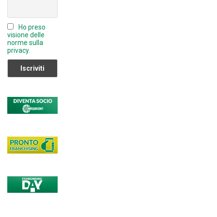
n
n
Ho preso
el
visione delle
norme sulla
privacy.