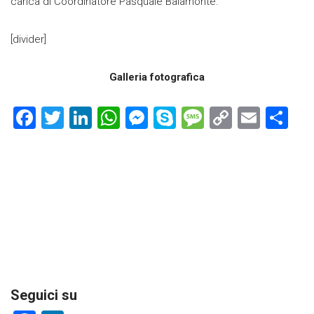
carica di Coordinatore Pasquale Baiamonte.
[divider]
Galleria fotografica
F
T
Li
W
M
S
M
C
E
C
a
wi
nk
h
es
ky
es
o
m
o
ce
tt
e
at
se
p
s
p
ai
n
b
er
dI
s
n
e
a
y
l
di
o
n
A
g
g
Li
vi
ok
p
er
e
nk
di
p
Seguici su