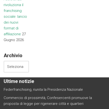
rivoluziona il
franchising
sociale: lancio
dei nuovi
format di
affiliazione
27
Giugno 2026
Archivio
Ultime notizie
Federfranchising, riunita la Presidenza Nazionale
Commercio di prossimità, Confesercenti promuove la
proposta di legge per rigenerare città e quartieri