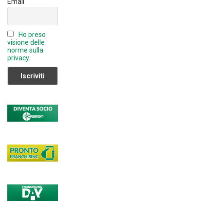
Email
n
n
Ho preso
el
visione delle
norme sulla
privacy.