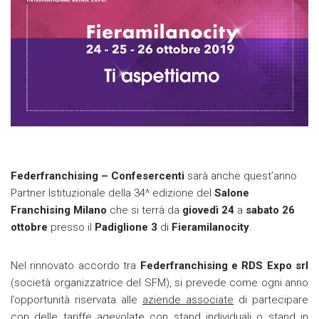
Federfranchising – Confesercenti
sarà anche quest’anno
Partner Istituzionale della 34^ edizione del
Salone
Franchising Milano
che si terrà da
giovedì 24
a
sabato 26
ottobre
presso il
Padiglione 3
di
Fieramilanocity
.
Nel rinnovato accordo tra
Federfranchising e RDS Expo srl
(società organizzatrice del SFM), si prevede come ogni anno
l’opportunità riservata alle
aziende associate
di partecipare
con delle
tariffe agevolate con stand individuali o stand in