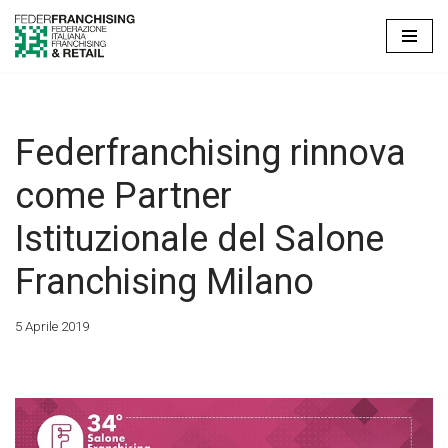
Vai
al
contenuto
Federfranchising rinnova
come Partner
Istituzionale del Salone
Franchising Milano
5 Aprile 2019