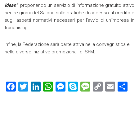
Ideas”
, proponendo un servizio di informazione gratuito attivo
nei tre giorni del Salone sulle pratiche di accesso al credito e
sugli aspetti normativi necessari per l’avvio di un’impresa in
franchising.
Infine, la Federazione sarà parte attiva nella convegnistica e
nelle diverse iniziative promozionali di SFM.
F
T
Li
W
M
S
M
C
E
C
a
wi
nk
h
es
ky
es
o
m
o
ce
tt
e
at
se
p
s
p
ai
n
b
er
dI
s
n
e
a
y
l
di
o
n
A
g
g
Li
vi
ok
p
er
e
nk
di