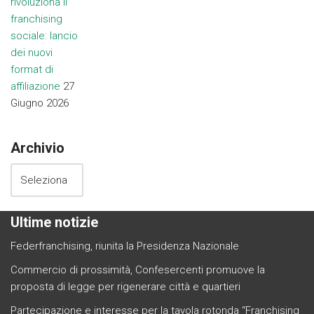
rivoluziona il
franchising
sociale: lancio
dei nuovi
format di
affiliazione
27
Giugno 2026
Archivio
Ultime notizie
Federfranchising, riunita la Presidenza Nazionale
Commercio di prossimità, Confesercenti promuove la
proposta di legge per rigenerare città e quartieri
Partecipazione e interesse per la tavola rotonda “Franchising