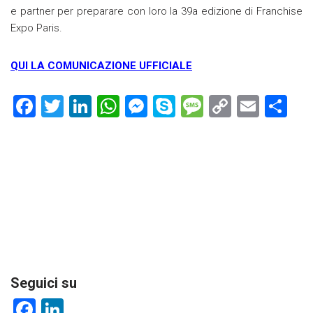
e partner per preparare con loro la 39a edizione di Franchise
Expo Paris.
QUI LA COMUNICAZIONE UFFICIALE
F
T
Li
W
M
S
M
C
E
C
a
wi
nk
h
es
ky
es
o
m
o
ce
tt
e
at
se
p
s
p
ai
n
b
er
dI
s
n
e
a
y
l
di
o
n
A
g
g
Li
vi
ok
p
er
e
nk
di
p
Seguici su
F
Li