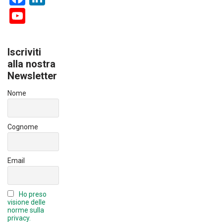
a
nk
Y
ce
e
o
b
dI
u
Iscriviti
o
n
T
alla nostra
ok
Newsletter
u
b
Nome
e
C
Cognome
h
a
Email
n
n
Ho preso
el
visione delle
norme sulla
privacy.