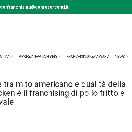
ederfranchising@confesercenti.it
ATIVA
APRIRE IN FRANCHISING
FRANCHISING KEY AWARD
NEWS
e tra mito americano e qualità della
ken è il franchising di pollo fritto e
vale