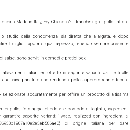
cucina Made in Italy, Fry Chicken è il franchising di pollo fritto e
lo studio della concorrenza, sia diretta che allargata, e dopo
ilire il miglior rapporto qualità-prezzo, tenendo sempre presente
i salse, sono serviti in comodi e pratici box.
allevamenti italiani ed offerto in saporite varianti: dai filetti alle
alle esclusive panature che rendono il pollo supercroccante fuori e
no selezionate accuratamente per offrire un prodotto di altissima
er di pollo, formaggio cheddar e pomodoro tagliato, ingredienti
garantire saporite varianti; i wrap, realizzati con ingredienti al
c96930b1807a10e2e3eb586ae2} di origine italiana per dare