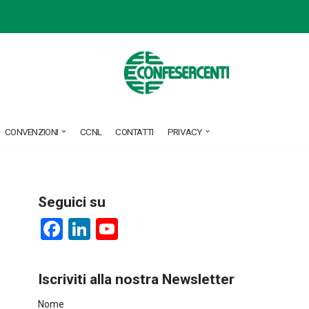
CONVENZIONI
CCNL
CONTATTI
PRIVACY
Seguici su
F
Li
Y
a
nk
o
ce
e
u
Iscriviti alla nostra Newsletter
b
dI
T
Nome