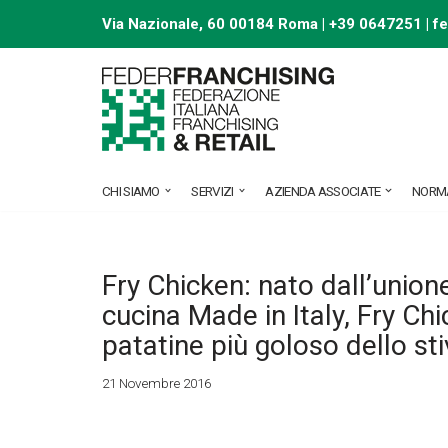
Via Nazionale, 60 00184 Roma | +39 0647251 |
f
Vai
al
contenuto
CHI SIAMO
SERVIZI
AZIENDA ASSOCIATE
NORM
Fry Chicken: nato dall’union
cucina Made in Italy, Fry Chic
patatine più goloso dello sti
21 Novembre 2016