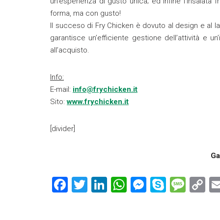
un’esperienza di gusto unica; ed infine l’insalata f
forma, ma con gusto!
Il succeso di Fry Chicken è dovuto al design e al lay
garantisce un’efficiente gestione dell’attività e
all’acquisto.
Info:
E-mail:
info@frychicken.it
Sito:
www.frychicken.it
[divider]
Ga
F
T
Li
W
M
S
M
C
a
wi
nk
h
es
ky
es
o
ce
tt
e
at
se
p
s
p