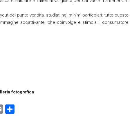
resca e salutare è l’alternativa giusta per chi vuole mantenersi in
out del punto vendita, studiati nei minimi particolari; tutto questo
 un’immagine accattivante, che coinvolge e stimola il consumatore
lleria fotografica
E
C
m
o
ai
n