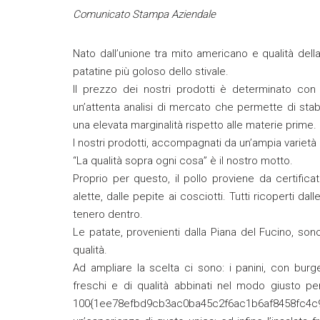
Comunicato Stampa Aziendale
Nato dall’unione tra mito americano e qualità della 
patatine più goloso dello stivale.
Il prezzo dei nostri prodotti è determinato con 
un’attenta analisi di mercato che permette di stab
una elevata marginalità rispetto alle materie prime.
I nostri prodotti, accompagnati da un’ampia varietà d
“La qualità sopra ogni cosa” è il nostro motto.
Proprio per questo, il pollo proviene da certificati 
alette, dalle pepite ai cosciotti. Tutti ricoperti d
tenero dentro.
Le patate, provenienti dalla Piana del Fucino, so
qualità.
Ad ampliare la scelta ci sono: i panini, con burg
freschi e di qualità abbinati nel modo giusto per 
100{1ee78efbd9cb3ac0ba45c2f6ac1b6af8458fc4