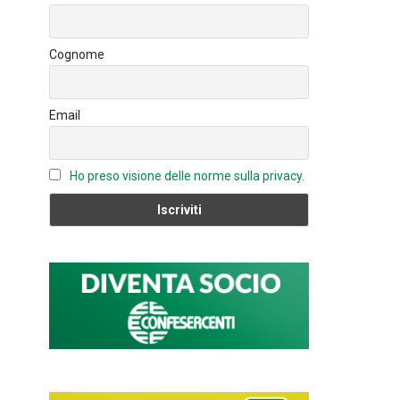
o
n
u
ok
b
Cognome
e
C
Email
h
a
n
Ho preso visione delle norme sulla privacy.
n
el