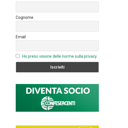
o
n
u
ok
b
Cognome
e
C
Email
h
a
n
Ho preso visione delle norme sulla privacy.
n
el