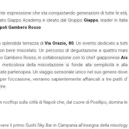
nte espressione che sta conquistando generazioni di tutte le età,
rgato Giappo Academy e ideato dal Gruppo
Giappo
, leader in Italia
apoli Gambero Rosso
.
la splendida terrazza di
Via Orazio, 80
. Un evento dedicato a tutti
uon bere miscelato. Un percorso di degustazione a quattro mani
usto Gambero Rosso, in collaborazione con lo chef giapponese
Ais
meticolosa della miscelazione si fonde alla semplicità e alla
’estate partenopea. Un viaggio sensoriale unico nel suo genere dove
i per l’occasione, verranno sapientemente affiancati a tre piatti d’
ire.
n rooftop sulla città di Napoli che, dal cuore di Posillipo, domina le
vere il primo Sushi Sky Bar in Campania all’insegna della mixology