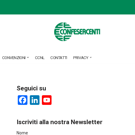
CONVENZIONI
CCNL
CONTATTI
PRIVACY
Seguici su
F
Li
Y
a
nk
o
ce
e
u
Iscriviti alla nostra Newsletter
b
dI
T
Nome