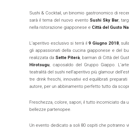
Sushi & Cocktail, un binomio gastronomico di rece
sarà il tema del nuovo evento
Sushi Sky Bar
, ta
nella ristorazione giapponese e
Città del Gusto N
L’aperitivo esclusivo si terrà il
9 Giugno 2018
, sul
gli appassionati della cucina giapponese e del b
realizzata da
Sette Piterà
, barman di Città del G
Hirotsugu
, caposaldo del Gruppo Giappo. L’arte 
teatralità del sushi nell’aperitivo più glamour dell
tre drink freschi, innovativi ed equilibrati preparat
autore, per un abbinamento perfetto tutto da scopr
Freschezza, colore, sapori, il tutto incorniciato da u
bellezze partenopee.
Un evento dedicato a soli 80 ospiti che potranno vi