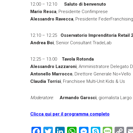
12.00 – 12.10
Saluto di benvenuto
Mario Resca
, Presidente Confimprese
Alessandro Ravecca
, Presidente FederFranchisin
12.10 – 12.25
Osservatorio Imprenditoria Retail 20
Andrea Boi
, Senior Consultant TradeLab
12.25 – 13.00
Tavola Rotonda
Alessandro Lazzaroni
, Amministratore Delegato Do
Antonello Marrocco
, Direttore Generale No+Vello
Claudia Torrisi
, Franchisee Multi-Unit Kids & Us
Moderatore
:
Armando Garosci
, giornalista Lar
Clicca qui per il programma completo
F
T
Li
W
M
S
M
C