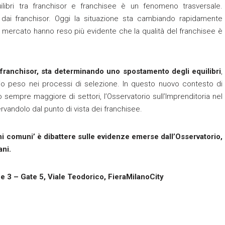
ilibri tra franchisor e franchisee è un fenomeno trasversale.
ai franchisor. Oggi la situazione sta cambiando rapidamente
del mercato hanno reso più evidente che la qualità del franchisee è
 franchisor, sta determinando uno spostamento degli equilibri
,
io peso nei processi di selezione. In questo nuovo contesto di
 sempre maggiore di settori, l’Osservatorio sull’Imprenditoria nel
servandolo dal punto di vista dei franchisee.
oghi comuni’ è dibattere sulle evidenze emerse dall’Osservatorio,
ani.
e 3 – Gate 5, Viale Teodorico, FieraMilanoCity