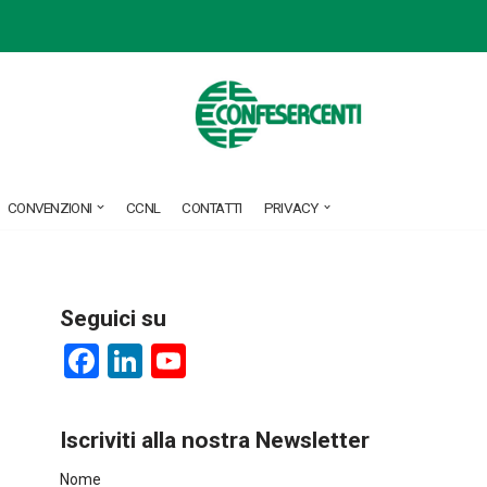
CONVENZIONI
CCNL
CONTATTI
PRIVACY
Seguici su
F
Li
Y
a
nk
o
ce
e
u
Iscriviti alla nostra Newsletter
b
dI
T
Nome