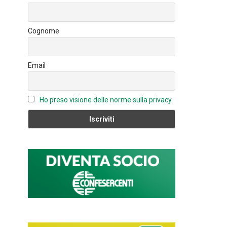
o
n
u
ok
b
Cognome
e
C
Email
h
a
n
Ho preso visione delle norme sulla privacy.
n
el