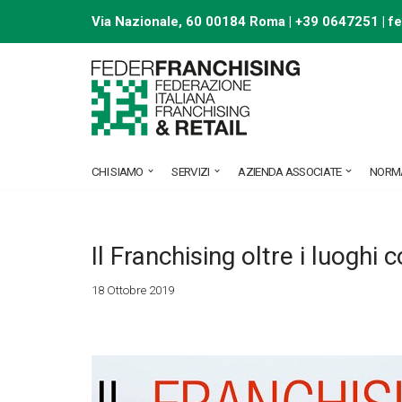
Via Nazionale, 60 00184 Roma | +39 0647251 |
f
Vai
al
contenuto
CHI SIAMO
SERVIZI
AZIENDA ASSOCIATE
NORM
Il Franchising oltre i luogh
18 Ottobre 2019