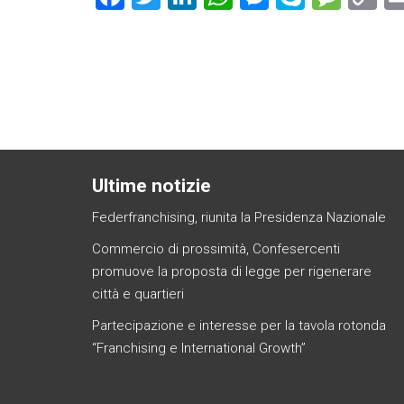
a
wi
nk
h
es
ky
es
o
ce
tt
e
at
se
p
s
p
b
er
dI
s
n
e
a
y
o
n
A
g
g
Li
ok
p
er
e
n
p
Ultime notizie
Federfranchising, riunita la Presidenza Nazionale
Commercio di prossimità, Confesercenti
promuove la proposta di legge per rigenerare
città e quartieri
Partecipazione e interesse per la tavola rotonda
“Franchising e International Growth”