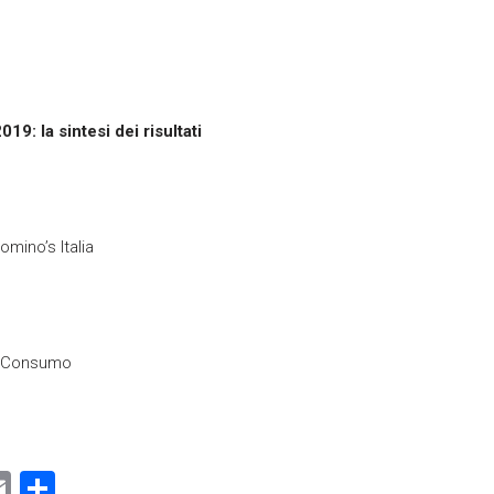
g
19: la sintesi dei risultati
mino’s Italia
go Consumo
E
C