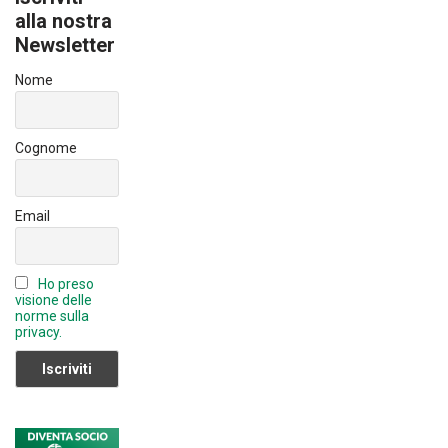
o
n
T
alla nostra
ok
Newsletter
u
b
Nome
e
C
Cognome
h
a
Email
n
n
Ho preso
el
visione delle
norme sulla
privacy.