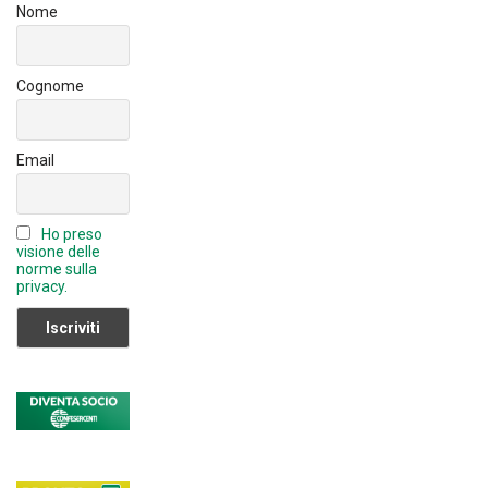
b
Nome
e
C
Cognome
h
a
Email
n
n
Ho preso
el
visione delle
norme sulla
privacy.