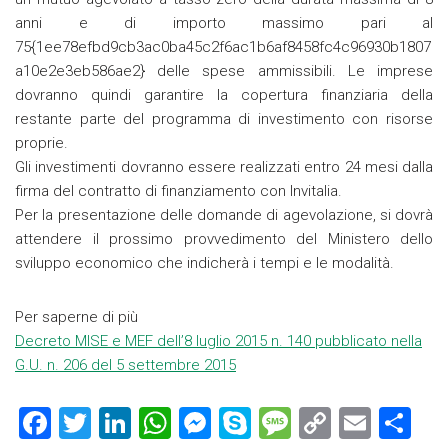
anni e di importo massimo pari al
75{1ee78efbd9cb3ac0ba45c2f6ac1b6af8458fc4c96930b1807
a10e2e3eb586ae2} delle spese ammissibili. Le imprese
dovranno quindi garantire la copertura finanziaria della
restante parte del programma di investimento con risorse
proprie.
Gli investimenti dovranno essere realizzati entro 24 mesi dalla
firma del contratto di finanziamento con Invitalia.
Per la presentazione delle domande di agevolazione, si dovrà
attendere il prossimo provvedimento del Ministero dello
sviluppo economico che indicherà i tempi e le modalità.
Per saperne di più
Decreto MISE e MEF dell’8 luglio 2015 n. 140 pubblicato nella
G.U. n. 206 del 5 settembre 2015
F
T
Li
W
M
S
M
C
E
C