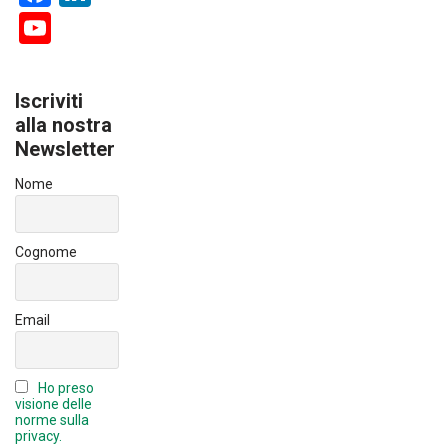
a
nk
Y
ce
e
o
b
dI
u
Iscriviti
o
n
T
alla nostra
ok
Newsletter
u
b
Nome
e
C
Cognome
h
a
Email
n
n
Ho preso
el
visione delle
norme sulla
privacy.