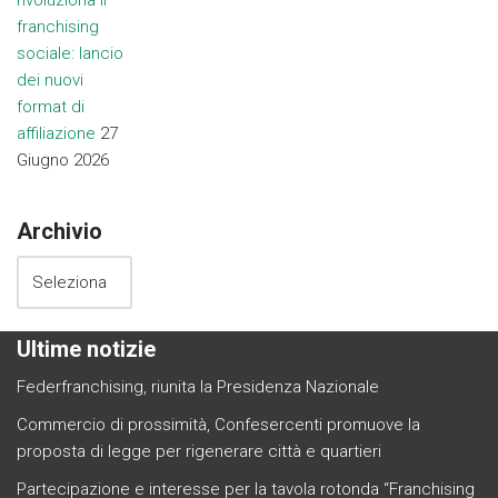
franchising
sociale: lancio
dei nuovi
format di
affiliazione
27
Giugno 2026
Archivio
Ultime notizie
Federfranchising, riunita la Presidenza Nazionale
Commercio di prossimità, Confesercenti promuove la
proposta di legge per rigenerare città e quartieri
Partecipazione e interesse per la tavola rotonda “Franchising