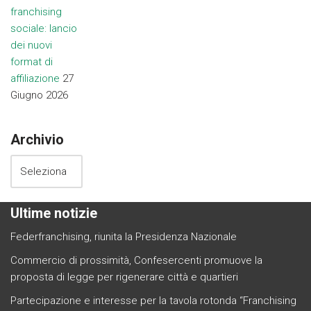
franchising
sociale: lancio
dei nuovi
format di
affiliazione
27
Giugno 2026
Archivio
Ultime notizie
Federfranchising, riunita la Presidenza Nazionale
Commercio di prossimità, Confesercenti promuove la
proposta di legge per rigenerare città e quartieri
Partecipazione e interesse per la tavola rotonda “Franchising