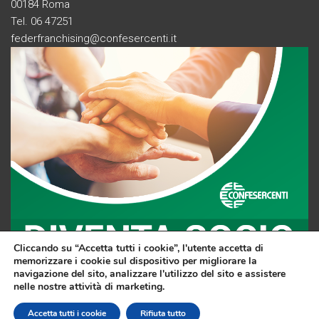
00184 Roma
Tel. 06 47251
federfranchising@confesercenti.it
Cliccando su “Accetta tutti i cookie”, l'utente accetta di
memorizzare i cookie sul dispositivo per migliorare la
navigazione del sito, analizzare l'utilizzo del sito e assistere
nelle nostre attività di marketing.
F
Li
Y
Accetta tutti i cookie
Rifiuta tutto