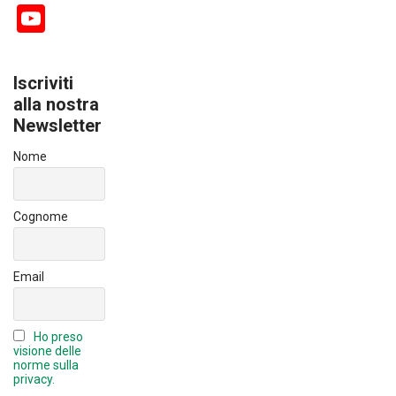
a
nk
Y
ce
e
o
b
dI
u
Iscriviti
o
n
T
alla nostra
ok
Newsletter
u
b
Nome
e
C
Cognome
h
a
Email
n
n
Ho preso
el
visione delle
norme sulla
privacy.