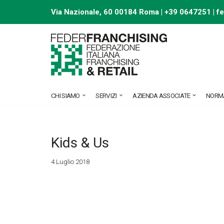
Via Nazionale, 60 00184 Roma | +39 0647251 |
f
Vai
al
contenuto
CHI SIAMO
SERVIZI
AZIENDA ASSOCIATE
NORM
Kids & Us
4 Luglio 2018