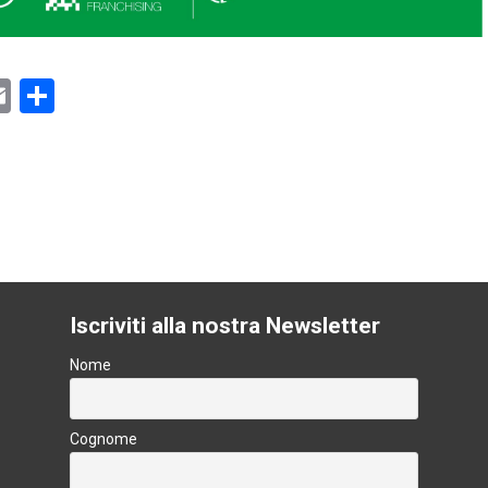
E
C
m
o
ai
n
l
di
vi
k
di
Iscriviti alla nostra Newsletter
Nome
Cognome