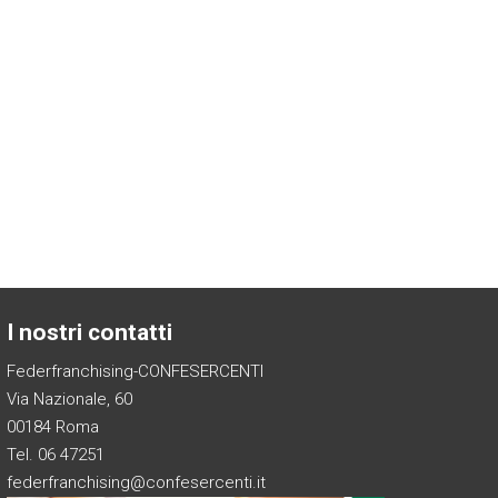
I nostri contatti
Federfranchising-CONFESERCENTI
Via Nazionale, 60
00184 Roma
Tel. 06 47251
federfranchising@confesercenti.it