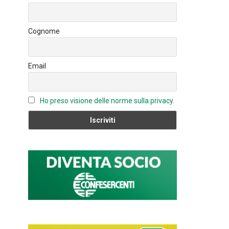
o
n
u
ok
b
Cognome
e
C
Email
h
a
n
Ho preso visione delle norme sulla privacy.
n
el