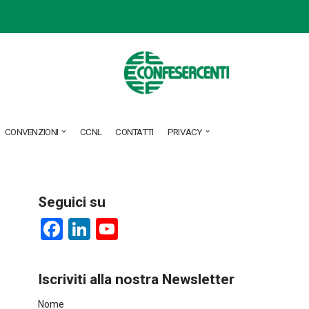
CONVENZIONI
CCNL
CONTATTI
PRIVACY
Seguici su
F
Li
Y
a
nk
o
ce
e
u
Iscriviti alla nostra Newsletter
b
dI
T
Nome