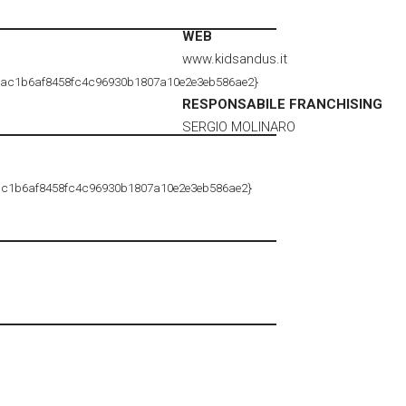
WEB
www.kidsandus.it
6ac1b6af8458fc4c96930b1807a10e2e3eb586ae2}
RESPONSABILE FRANCHISING
SERGIO MOLINARO
ac1b6af8458fc4c96930b1807a10e2e3eb586ae2}