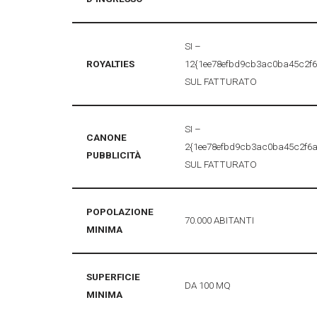
SI –
ROYALTIES
12{1ee78efbd9cb3ac0ba45c2f
SUL FATTURATO
SI –
CANONE
2{1ee78efbd9cb3ac0ba45c2f6
PUBBLICITÀ
SUL FATTURATO
POPOLAZIONE
70.000 ABITANTI
MINIMA
SUPERFICIE
DA 100 MQ
MINIMA