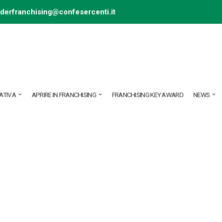
ederfranchising@confesercenti.it
ATIVA
APRIRE IN FRANCHISING
FRANCHISING KEY AWARD
NEWS