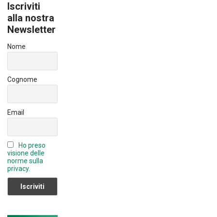
u
Iscriviti
o
n
T
alla nostra
ok
Newsletter
u
b
Nome
e
C
Cognome
h
a
Email
n
n
Ho preso
el
visione delle
norme sulla
privacy.