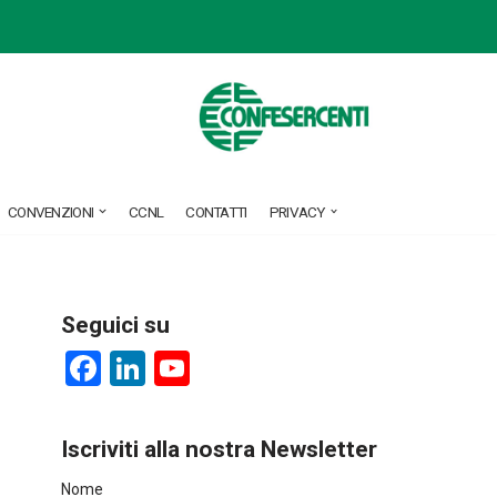
CONVENZIONI
CCNL
CONTATTI
PRIVACY
Seguici su
F
Li
Y
a
nk
o
ce
e
u
Iscriviti alla nostra Newsletter
b
dI
T
Nome