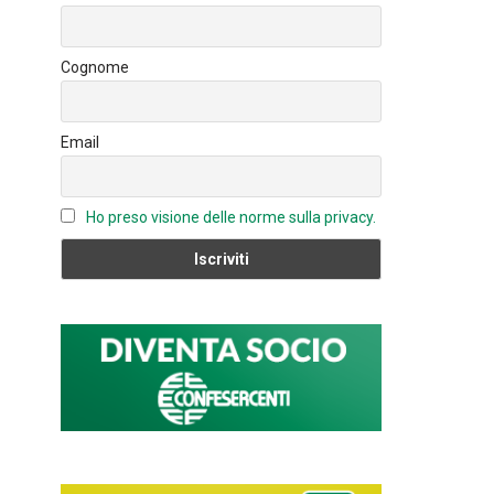
o
n
u
ok
b
Cognome
e
C
Email
h
a
n
Ho preso visione delle norme sulla privacy.
n
el