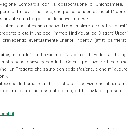
la Regione Lombardia con la collaborazione di Unioncamere, il
ertura di nuovi franchisee, che possono aderire sino al 14 aprile,
stanziate dalla Regione per le nuove imprese.
tenti che intendano riconvertire o ampliare la rispettiva attività
progetto pilota in uno degli immobili individuati dai Distretti Urbani
evedendo eventualmente ulteriori incentivi (affitti calmierati,
Luise
, in qualità di Presidente Nazionale di Federfranchising-
molto bene, coinvolgendo tutti i Comuni per favorire il matching
chising. Un Progetto che saluto con soddisfazione, e che mi auguro
oni».
fesercenti Lombardia, ha illustrato i servizi che il sistema
vio di impresa e accesso al credito, ed ha invitato i presenti a
enti.it