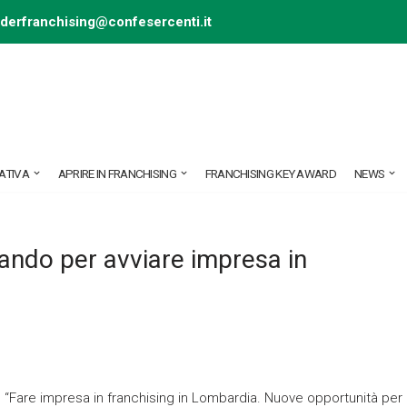
ederfranchising@confesercenti.it
ATIVA
APRIRE IN FRANCHISING
FRANCHISING KEY AWARD
NEWS
ando per avviare impresa in
p “Fare impresa in franchising in Lombardia. Nuove opportunità per