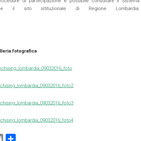
ocedure di partecipazione è possibile consultare il Sistema
il sito istituzionale di Regione Lombardia:
lleria fotografica
E
C