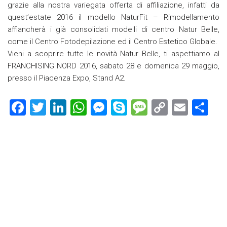
grazie alla nostra variegata offerta di affiliazione, infatti da
quest’estate 2016 il modello NaturFit – Rimodellamento
affiancherà i già consolidati modelli di centro Natur Belle,
come il Centro Fotodepilazione ed il Centro Estetico Globale.
Vieni a scoprire tutte le novità Natur Belle, ti aspettiamo al
FRANCHISING NORD 2016, sabato 28 e domenica 29 maggio,
presso il Piacenza Expo, Stand A2.
F
T
Li
W
M
S
M
C
E
C
a
wi
nk
h
es
ky
es
o
m
o
ce
tt
e
at
se
p
s
p
ai
n
b
er
dI
s
n
e
a
y
l
di
o
n
A
g
g
Li
vi
ok
p
er
e
nk
di
p