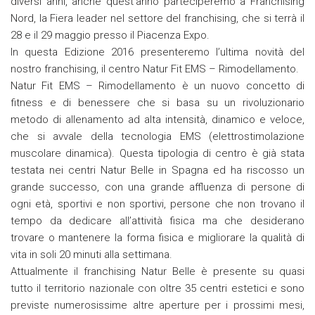
diversi anni, anche quest’anno parteciperemo a Franchising
Nord, la Fiera leader nel settore del franchising, che si terrà il
28 e il 29 maggio presso il Piacenza Expo.
In questa Edizione 2016 presenteremo l’ultima novità del
nostro franchising, il centro Natur Fit EMS – Rimodellamento.
Natur Fit EMS – Rimodellamento è un nuovo concetto di
fitness e di benessere che si basa su un rivoluzionario
metodo di allenamento ad alta intensità, dinamico e veloce,
che si avvale della tecnologia EMS (elettrostimolazione
muscolare dinamica). Questa tipologia di centro è già stata
testata nei centri Natur Belle in Spagna ed ha riscosso un
grande successo, con una grande affluenza di persone di
ogni età, sportivi e non sportivi, persone che non trovano il
tempo da dedicare all’attività fisica ma che desiderano
trovare o mantenere la forma fisica e migliorare la qualità di
vita in soli 20 minuti alla settimana.
Attualmente il franchising Natur Belle è presente su quasi
tutto il territorio nazionale con oltre 35 centri estetici e sono
previste numerosissime altre aperture per i prossimi mesi,