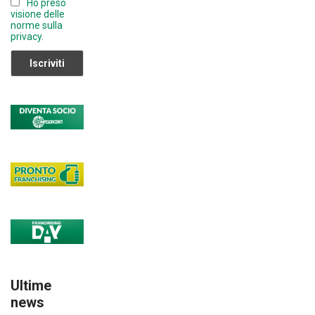
Ho preso
el
visione delle
norme sulla
privacy.
Ultime
news