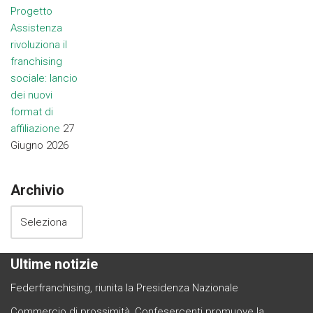
Progetto
Assistenza
rivoluziona il
franchising
sociale: lancio
dei nuovi
format di
affiliazione
27
Giugno 2026
Archivio
Ultime notizie
Federfranchising, riunita la Presidenza Nazionale
Commercio di prossimità, Confesercenti promuove la