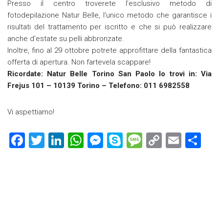
Presso il centro troverete l’esclusivo metodo di
fotodepilazione Natur Belle, l’unico metodo che garantisce i
risultati del trattamento per iscritto e che si può realizzare
anche d’estate su pelli abbronzate.
Inoltre, fino al 29 ottobre potrete approfittare della fantastica
offerta di apertura. Non fartevela scappare!
Ricordate: Natur Belle Torino San Paolo lo trovi in: Via
Frejus 101 – 10139 Torino – Telefono: 011 6982558
Vi aspettiamo!
F
T
Li
W
M
S
M
C
E
C
a
wi
nk
h
es
ky
es
o
m
o
ce
tt
e
at
se
p
s
p
ai
n
b
er
dI
s
n
e
a
y
l
di
o
n
A
g
g
Li
vi
ok
p
er
e
nk
di