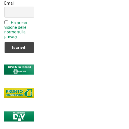
a
Email
n
n
Ho preso
el
visione delle
norme sulla
privacy.