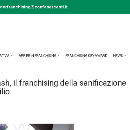
ederfranchising@confesercenti.it
ATIVA
APRIRE IN FRANCHISING
FRANCHISING KEY AWARD
NEWS
sh, il franchising della sanificazione
lio