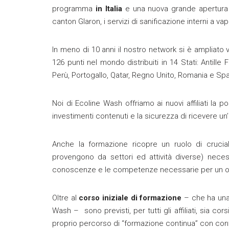
programma
in Italia
e una nuova grande apertura
canton Glaron, i servizi di sanificazione interni a vapo
In meno di 10 anni il nostro network si è ampliato v
126 punti nel mondo distribuiti in 14 Stati: Antille F
Perù, Portogallo, Qatar, Regno Unito, Romania e Sp
Noi di Ecoline Wash offriamo ai nuovi affiliati la 
investimenti contenuti e la sicurezza di ricevere u
Anche la formazione ricopre un ruolo di cruciale 
provengono da settori ed attività diverse) necess
conoscenze e le competenze necessarie per un ot
Oltre al
corso iniziale di formazione
– che ha una 
Wash – sono previsti, per tutti gli affiliati, sia 
proprio percorso di “formazione continua” con contenut