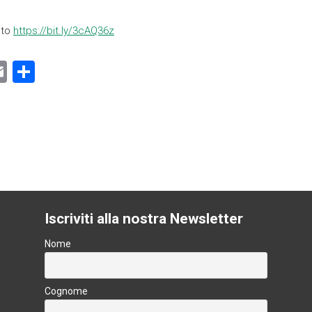
sito
https://bit.ly/3cAQ36z
E
C
m
o
ai
n
l
di
vi
k
di
Iscriviti alla nostra Newsletter
Nome
Cognome