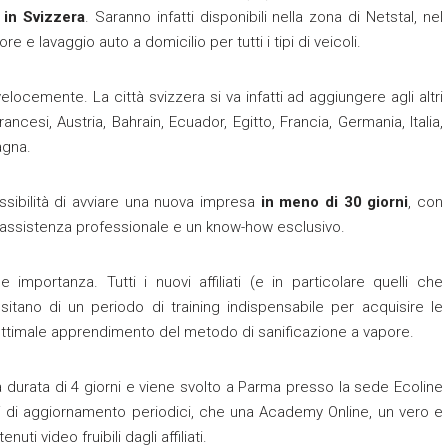
in Svizzera
. Saranno infatti disponibili nella zona di Netstal, nel
re e lavaggio auto a domicilio per tutti i tipi di veicoli.
elocemente. La città svizzera si va infatti ad aggiungere agli altri
rancesi, Austria, Bahrain, Ecuador, Egitto, Francia, Germania, Italia,
agna.
possibilità di avviare una nuova impresa
in meno di 30 giorni
, con
n’assistenza professionale e un know-how esclusivo.
importanza. Tutti i nuovi affiliati (e in particolare quelli che
itano di un periodo di training indispensabile per acquisire le
timale apprendimento del metodo di sanificazione a vapore.
durata di 4 giorni e viene svolto a Parma presso la sede Ecoline
corsi di aggiornamento periodici, che una Academy Online, un vero e
i video fruibili dagli affiliati.