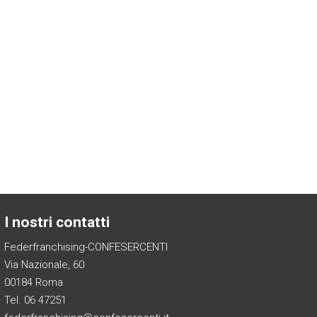
I nostri contatti
Federfranchising-CONFESERCENTI
Via Nazionale, 60
00184 Roma
Tel. 06 47251