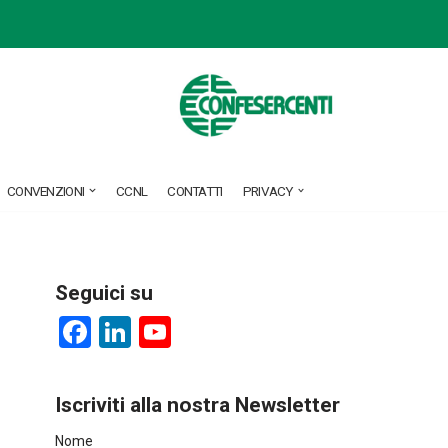
CONVENZIONI
CCNL
CONTATTI
PRIVACY
Seguici su
F
Li
Y
a
nk
o
ce
e
u
Iscriviti alla nostra Newsletter
b
dI
T
Nome