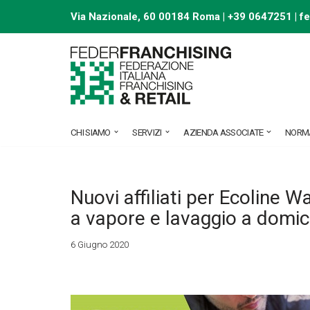
Via Nazionale, 60 00184 Roma | +39 0647251 |
f
Vai
al
contenuto
CHI SIAMO
SERVIZI
AZIENDA ASSOCIATE
NORM
Nuovi affiliati per Ecoline Wa
a vapore e lavaggio a domici
6 Giugno 2020