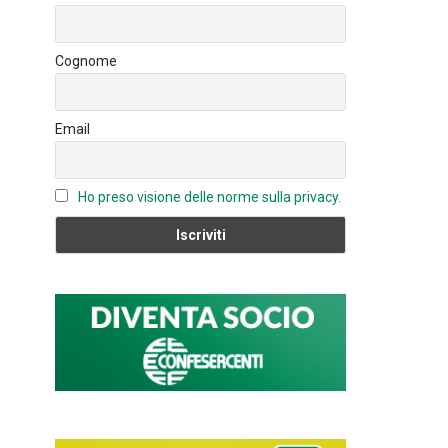
o
n
u
ok
b
Cognome
e
C
Email
h
a
n
Ho preso visione delle norme sulla privacy.
n
el