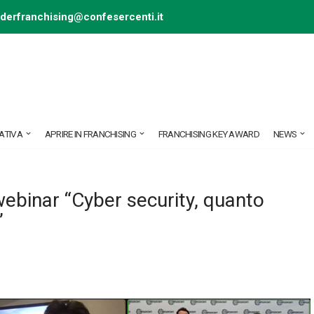
ederfranchising@confesercenti.it
ATIVA
APRIRE IN FRANCHISING
FRANCHISING KEY AWARD
NEWS
 webinar “Cyber security, quanto
”