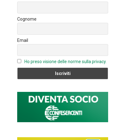
o
n
u
ok
b
Cognome
e
C
Email
h
a
n
Ho preso visione delle norme sulla privacy.
n
el