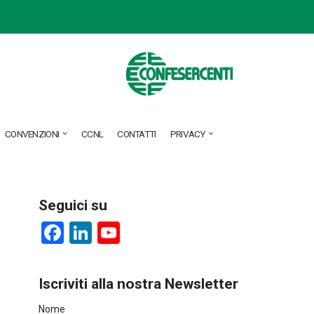
CONVENZIONI
CCNL
CONTATTI
PRIVACY
Seguici su
F
Li
Y
a
nk
o
ce
e
u
Iscriviti alla nostra Newsletter
b
dI
T
Nome