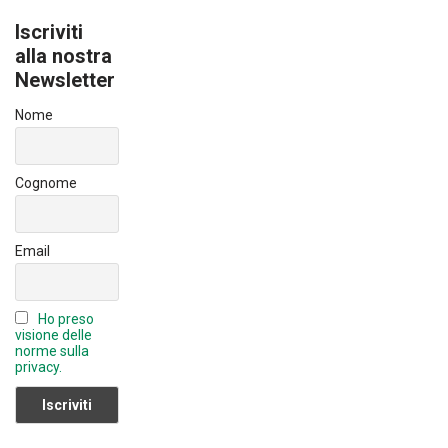
b
dI
u
Iscriviti
o
n
T
alla nostra
ok
Newsletter
u
b
Nome
e
C
Cognome
h
a
Email
n
n
Ho preso
el
visione delle
norme sulla
privacy.