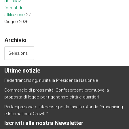
dei nuovi
format di
affiliazione
27
Giugno 2026
Archivio
Ultime notizie
Federfranchising, riunita la Presidenza Nazionale
Commercio di prossimità, Confesercenti promuove la
proposta di legge per rigenerare città e quartieri
Partecipazione e interesse per la tavola rotonda “Franchising
e International Growth”
Iscriviti alla nostra Newsletter