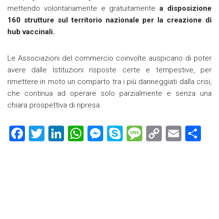
mettendo volontariamente e gratuitamente
a disposizione
160 strutture sul territorio nazionale per la creazione di
hub vaccinali.
Le Associazioni del commercio coinvolte auspicano di poter
avere dalle Istituzioni risposte certe e tempestive, per
rimettere in moto un comparto tra i più danneggiati dalla crisi,
che continua ad operare solo parzialmente e senza una
chiara prospettiva di ripresa.
F
T
Li
W
M
S
M
C
E
C
a
wi
nk
h
es
ky
es
o
m
o
ce
tt
e
at
se
p
s
p
ai
n
b
er
dI
s
n
e
a
y
l
di
o
n
A
g
g
Li
vi
ok
p
er
e
nk
di