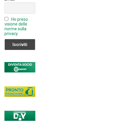
n
n
Ho preso
el
visione delle
norme sulla
privacy.