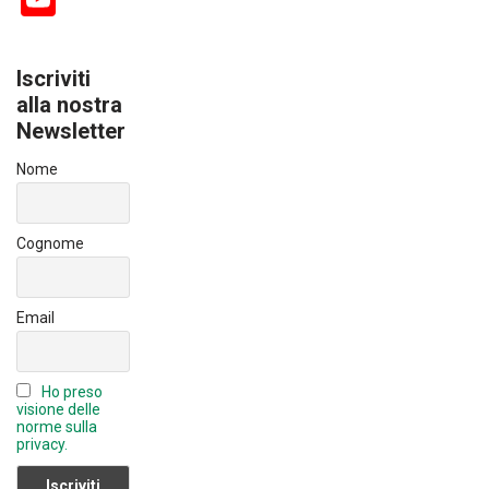
ce
e
o
b
dI
u
Iscriviti
o
n
T
alla nostra
ok
Newsletter
u
b
Nome
e
C
Cognome
h
a
Email
n
n
Ho preso
el
visione delle
norme sulla
privacy.