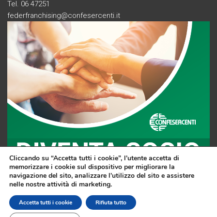
Tel. 06 47251
federfranchising@confesercenti.it
Cliccando su “Accetta tutti i cookie”, l'utente accetta di
memorizzare i cookie sul dispositivo per migliorare la
navigazione del sito, analizzare l'utilizzo del sito e assistere
nelle nostre attività di marketing.
F
Li
Y
Accetta tutti i cookie
Rifiuta tutto
a
nk
o