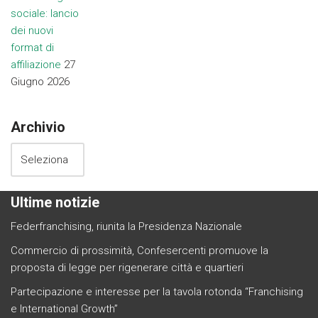
sociale: lancio
dei nuovi
format di
affiliazione
27
Giugno 2026
Archivio
Ultime notizie
Federfranchising, riunita la Presidenza Nazionale
Commercio di prossimità, Confesercenti promuove la
proposta di legge per rigenerare città e quartieri
Partecipazione e interesse per la tavola rotonda “Franchising
e International Growth”