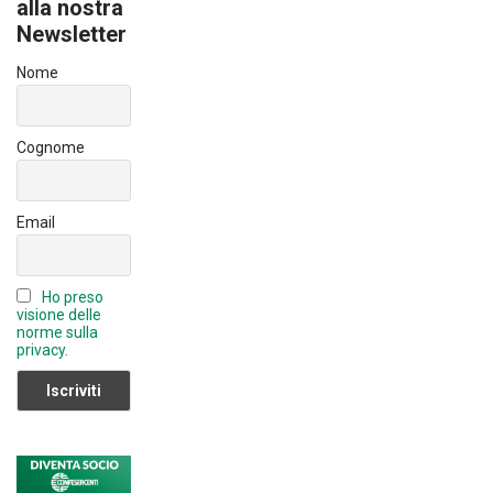
o
n
T
alla nostra
ok
Newsletter
u
b
Nome
e
C
Cognome
h
a
Email
n
n
Ho preso
el
visione delle
norme sulla
privacy.