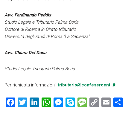
Avv. Ferdinando Peddis
Studio Legale e Tributario Palma Boria
Dottore di Ricerca in Diritto tributario
Università degli studi di Roma “La Sapienza”
Avv. Chiara Del Duca
Studio Legale Tributario Palma Boria
Per richiesta informazioni:
tributario@confesercenti.it
F
T
Li
W
M
S
M
C
E
C
a
wi
nk
h
es
ky
es
o
m
o
ce
tt
e
at
se
p
s
p
ai
n
b
er
dI
s
n
e
a
y
l
di