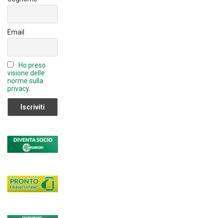
h
a
Email
n
n
Ho preso
el
visione delle
norme sulla
privacy.