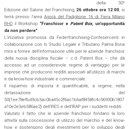
della 30^
Edizione del Salone del Franchising,
26 ottobre ore 12:00
, si
terrà presso l’area
Agorà del Padiglione 16 di Fiera Milano
RHO
il Workshop
“Franchisor e
Patent Box,
un’opportunità
da non perdere”
.
L’iniziativa promossa da Federfranchising-Confesercenti in
collaborazione con lo Studio Legale e Tributario Palma Boria
mira a fornire dell’informazione utile per le aziende franchisor
della nuova disciplina fiscale – c.d. Patent Box – che dà
accesso ad un considerevole regime di vantaggio per le
imprese che producono redditi associati all’utilizzo di marchi
e da know-how industriale e commerciale.
Il risparmio di imposta è quantificabile, a regime, nella
detassazione del
50{1ee78efbd9cb3ac0ba45c2f6ac1b6af8458fc4c96930b1807
a10e2e3eb586ae2} dell’IRES e dell’IRAP per i suddetti redditi.
Valutato il fatto che le aziende franchisor fondano la loro
attività sulla concessione di utilizzo del marchio e del know-
how e sostengono degli investimenti per lo sviluppo degli