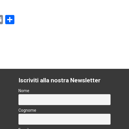
E
C
m
o
ai
n
l
di
vi
k
di
Iscriviti alla nostra Newsletter
Nome
Cognome