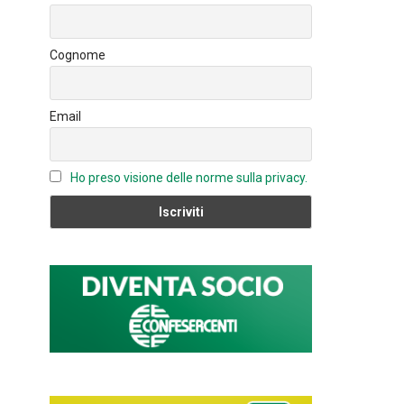
o
n
u
ok
b
Cognome
e
C
Email
h
a
n
Ho preso visione delle norme sulla privacy.
n
el