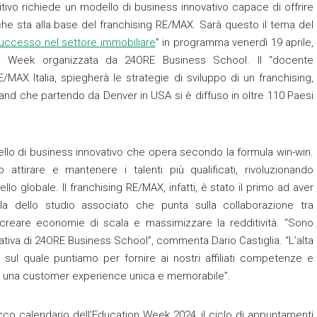
vo richiede un modello di business innovativo capace di offrire
e sta alla base del franchising RE/MAX. Sarà questo il tema del
 successo nel settore immobiliare
” in programma venerdì 19 aprile,
tion Week organizzata da 24ORE Business School. Il “docente
MAX Italia, spiegherà le strategie di sviluppo di un franchising,
and che partendo da Denver in USA si è diffuso in oltre 110 Paesi
llo di business innovativo che opera secondo la formula win-win.
attirare e mantenere i talenti più qualificati, rivoluzionando
ello globale. Il franchising RE/MAX, infatti, è stato il primo ad aver
ula dello studio associato che punta sulla collaborazione tra
er creare economie di scala e massimizzare la redditività. “Sono
iativa di 24ORE Business School”, commenta Dario Castiglia. “L’alta
l quale puntiamo per fornire ai nostri affiliati competenze e
ire una customer experience unica e memorabile”.
ricco calendario dell’Education Week 2024, il ciclo di appuntamenti