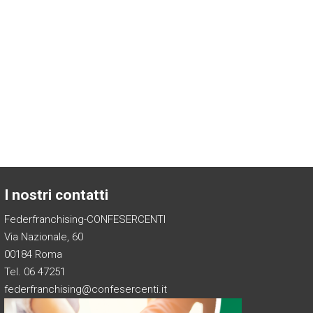
I nostri contatti
Federfranchising-CONFESERCENTI
Via Nazionale, 60
00184 Roma
Tel. 06 47251
federfranchising@confesercenti.it