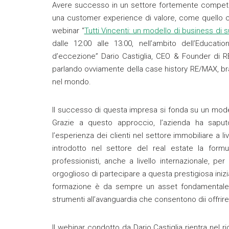
Avere successo in un settore fortemente competiti
una customer experience di valore, come quello ch
webinar “
Tutti Vincenti: un modello di business di
dalle 12:00 alle 13:00, nell’ambito dell’Educa
d’eccezione” Dario Castiglia, CEO & Founder di RE/
parlando ovviamente della case history RE/MAX, br
nel mondo.
Il successo di questa impresa si fonda su un mode
Grazie a questo approccio, l’azienda ha saputo 
l’esperienza dei clienti nel settore immobiliare a liv
introdotto nel settore del real estate la form
professionisti, anche a livello internazionale, p
orgoglioso di partecipare a questa prestigiosa iniz
formazione è da sempre un asset fondamentale su
strumenti all’avanguardia che consentono dii offr
Il webinar condotto da Dario Castiglia rientra nel 