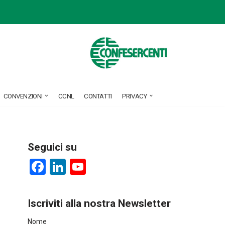
CONVENZIONI
CCNL
CONTATTI
PRIVACY
Seguici su
F
Li
Y
a
nk
o
ce
e
u
Iscriviti alla nostra Newsletter
b
dI
T
Nome