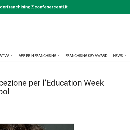
ederfranchising@confesercenti.it
ATIVA
APRIRE IN FRANCHISING
FRANCHISING KEY AWARD
NEWS
ccezione per l’Education Week
ool