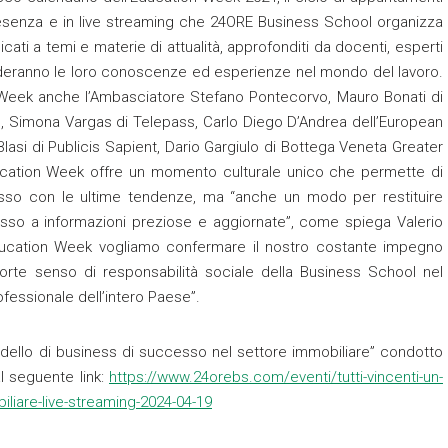
n presenza e in live streaming che 24ORE Business School organizza
cati a temi e materie di attualità, approfonditi da docenti, esperti
ideranno le loro conoscenze ed esperienze nel mondo del lavoro.
tion Week anche l’Ambasciatore Stefano Pontecorvo, Mauro Bonati di
onal, Simona Vargas di Telepass, Carlo Diego D’Andrea dell’European
si di Publicis Sapient, Dario Gargiulo di Bottega Veneta Greater
l’Education Week offre un momento culturale unico che permette di
passo con le ultime tendenze, ma “anche un modo per restituire
cesso a informazioni preziose e aggiornate”, come spiega Valerio
ucation Week vogliamo confermare il nostro costante impegno
 forte senso di responsabilità sociale della Business School nel
ofessionale dell’intero Paese”.
modello di business di successo nel settore immobiliare” condotto
al seguente link:
https://www.24orebs.com/eventi/tutti-vincenti-un-
liare-live-streaming-2024-04-19