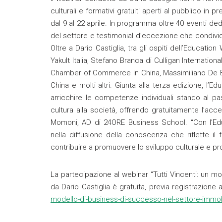
culturali e formativi gratuiti aperti al pubblico i
dal 9 al 22 aprile. In programma oltre 40 eventi dedi
del settore e testimonial d’eccezione che condiv
Oltre a Dario Castiglia, tra gli ospiti dell’Educa
Yakult Italia, Stefano Branca di Culligan Internati
Chamber of Commerce in China, Massimiliano De Bla
China e molti altri. Giunta alla terza edizione, 
arricchire le competenze individuali stando al 
cultura alla società, offrendo gratuitamente l’ac
Momoni, AD di 24ORE Business School. “Con l’Ed
nella diffusione della conoscenza che riflette il
contribuire a promuovere lo sviluppo culturale e pr
La partecipazione al webinar “Tutti Vincenti: un 
da Dario Castiglia è gratuita, previa registrazione 
modello-di-business-di-successo-nel-settore-immobi