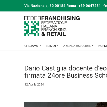
Via Nazionale, 60 00184 Roma | +39 0647251 |
f
Vai
al
contenuto
CHI SIAMO
SERVIZI
AZIENDA ASSOCIATE
NORM
Dario Castiglia docente d’e
firmata 24ore Business Sch
12 Aprile 2024