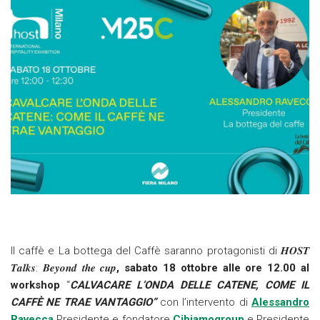
Il caffè e La bottega del Caffè saranno protagonisti di 𝑯𝑶𝑺𝑻
𝑻𝒂𝒍𝒌𝒔: 𝑩𝒆𝒚𝒐𝒏𝒅 𝒕𝒉𝒆 𝒄𝒖𝒑
, sabato 18 ottobre alle ore 12.00 al
workshop
“
CALVACARE L’ONDA DELLE CATENE, COME IL
CAFFÈ NE TRAE VANTAGGIO”
con l’intervento di
Alessandro
Ravecca
Presidente e fondatore
Cibiamogroup
e Presidente