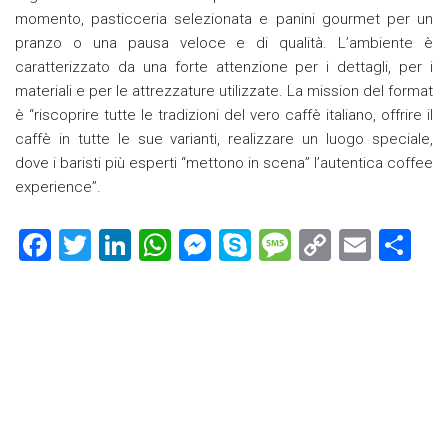
momento, pasticceria selezionata e panini gourmet per un
pranzo o una pausa veloce e di qualità. L’ambiente è
caratterizzato da una forte attenzione per i dettagli, per i
materiali e per le attrezzature utilizzate. La mission del format
è “riscoprire tutte le tradizioni del vero caffè italiano, offrire il
caffè in tutte le sue varianti, realizzare un luogo speciale,
dove i baristi più esperti “mettono in scena” l’autentica coffee
experience”.
F
T
Li
W
M
S
M
C
E
C
a
wi
nk
h
es
ky
es
o
m
o
ce
tt
e
at
se
p
s
p
ai
n
b
er
dI
s
n
e
a
y
l
di
o
n
A
g
g
Li
vi
ok
p
er
e
nk
di
p