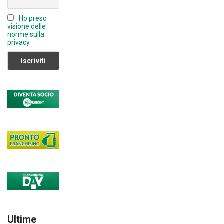
n
Ho preso
el
visione delle
norme sulla
privacy.
Ultime