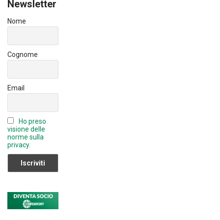
ok
Newsletter
u
b
Nome
e
C
Cognome
h
a
Email
n
n
Ho preso
el
visione delle
norme sulla
privacy.