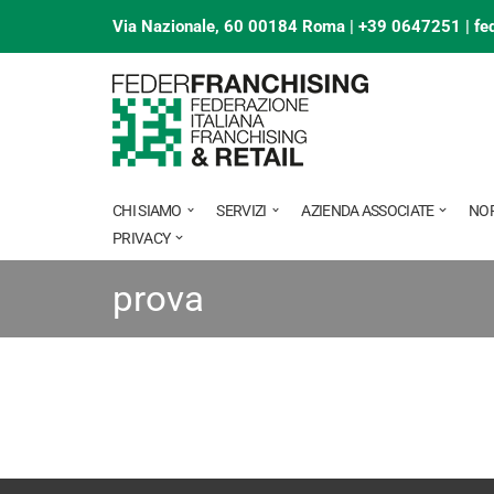
Via Nazionale, 60 00184 Roma | +39 0647251 |
fe
Vai
al
contenuto
CHI SIAMO
SERVIZI
AZIENDA ASSOCIATE
NO
PRIVACY
prova