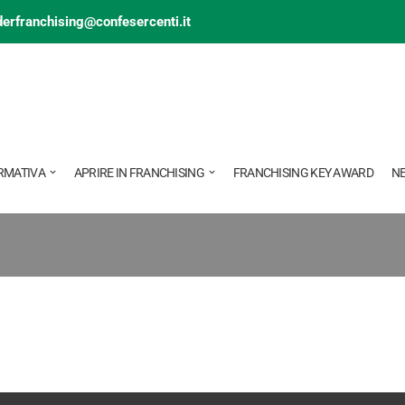
derfranchising@confesercenti.it
RMATIVA
APRIRE IN FRANCHISING
FRANCHISING KEY AWARD
N