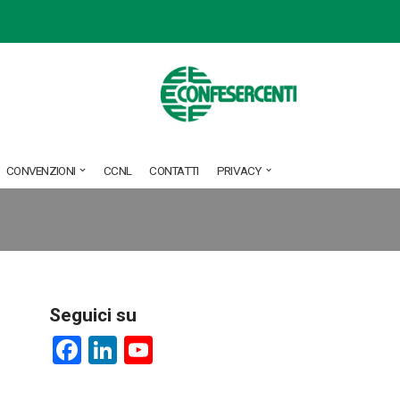
CONVENZIONI
CCNL
CONTATTI
PRIVACY
Seguici su
F
Li
Y
a
nk
o