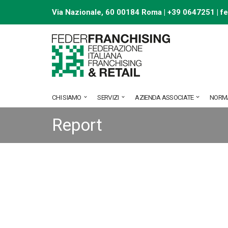
Via Nazionale, 60 00184 Roma | +39 0647251 |
f
Vai
al
contenuto
CHI SIAMO
SERVIZI
AZIENDA ASSOCIATE
NORM
Report