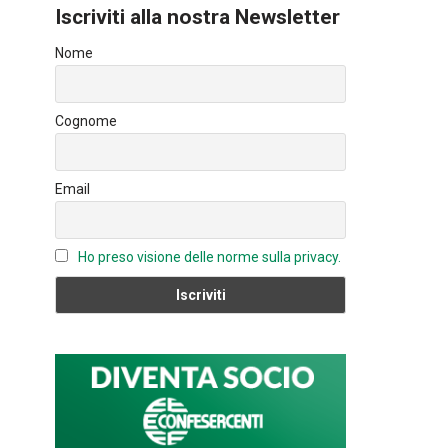
ce
e
u
Iscriviti alla nostra Newsletter
b
dI
T
Nome
o
n
u
ok
b
Cognome
e
C
Email
h
a
n
Ho preso visione delle norme sulla privacy.
n
el